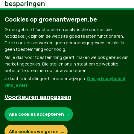
besparingen
Cookies op groenantwerpen.be
Groen gebruikt functionele en analytische cookies die
noodzakelijk zijn om de website goed te laten functioneren.
Deze cookies verwerken geen persoonsgegevens en hier is
geen toestemming voor nodig.
Als je daarvoor toestemming geeft, maken we ook gebruik van
marketingcookies. Die stellen ons in staat om de website
beter af te stemmen op jouw voorkeuren.
Je kunt je instellingen hieronder wijzigen.
Ons privacybeleid
vind je hier
.
Voorkeuren aanpassen
Groen.be
Noodzakelijke cookies:
Alle cookies accepteren
Contact
Privacybeleid
Functionele en analytische cookies:
Alle cookies weigeren