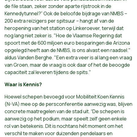
de file staan, zeker zonder aparte rijstrook in de
Kennedytunnel?” Ook de beloofde bijdrage van NMBS –
200 extra reizigers per spitsuur – hangt af van de
heropening van het station op Linkeroever, terwijl dat
nog lang niet zeker is. "Hoe de Vlaamse Regering dat
spoort met de 600 miljoen euro besparingen die Arizona
opgelegd heeft aan de NMBS, is ons alvast een raadsel."
aldus Vanden Berghe. "Een extra veer is al lang een vraag
van Groen, maar de vraag is ook daar of het de beoogde
capaciteit zal leveren tijdens de spits."
Waar is Kennis?
Hoewel schepen bevoegd voor Mobiliteit Koen Kennis
(N-VA) mee op de persconferentie aanwezig was, blijven
concrete maatregelen van de stad uit. “De schepen is
aanwezig op het podium, maar speelt zelf geen enkele
rol van betekenis. Dit is nochtans hét moment om het
verschil te maken voor duizenden pendelaars en