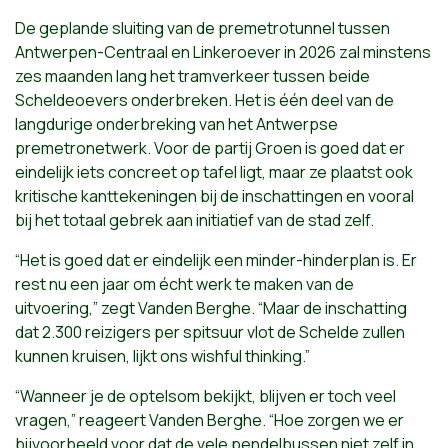
De geplande sluiting van de premetrotunnel tussen
Antwerpen-Centraal en Linkeroever in 2026 zal minstens
zes maanden lang het tramverkeer tussen beide
Scheldeoevers onderbreken. Het is één deel van de
langdurige onderbreking van het Antwerpse
premetronetwerk. Voor de partij Groen is goed dat er
eindelijk iets concreet op tafel ligt, maar ze plaatst ook
kritische kanttekeningen bij de inschattingen en vooral
bij het totaal gebrek aan initiatief van de stad zelf.
“Het is goed dat er eindelijk een minder-hinderplan is. Er
rest nu een jaar om écht werk te maken van de
uitvoering,” zegt Vanden Berghe. “Maar de inschatting
dat 2.300 reizigers per spitsuur vlot de Schelde zullen
kunnen kruisen, lijkt ons wishful thinking.”
“Wanneer je de optelsom bekijkt, blijven er toch veel
vragen,” reageert Vanden Berghe. “Hoe zorgen we er
bijvoorbeeld voor dat de vele pendelbussen niet zelf in