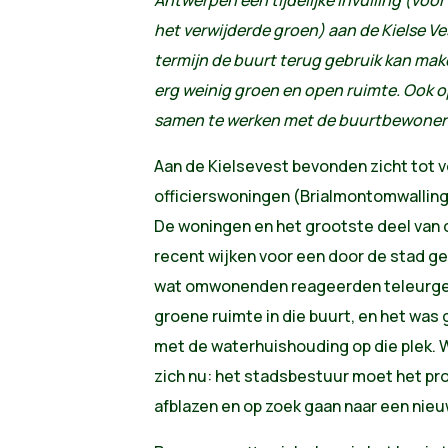
Antwerpen een tijdelijke invulling (voo
het verwijderde groen) aan de Kielse Ve
termijn de buurt terug gebruik kan make
erg weinig groen en open ruimte. Ook o
samen te werken met de buurtbewoners 
Aan de Kielsevest bevonden zicht tot v
officierswoningen (Brialmontomwalling
De woningen en het grootste deel van
recent wijken voor een door de stad g
wat omwonenden reageerden teleurgest
groene ruimte in die buurt, en het wa
met de waterhuishouding op die plek. W
zich nu: het stadsbestuur moet het pr
afblazen en op zoek gaan naar een nieu