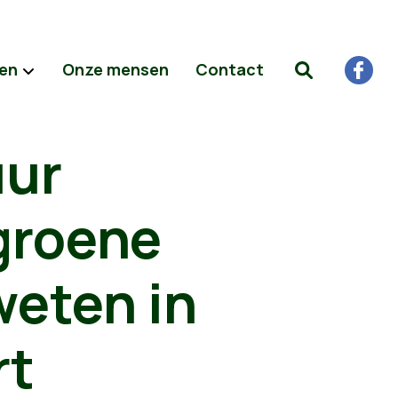
ten
Onze mensen
Contact
uur
 groene
weten in
rt