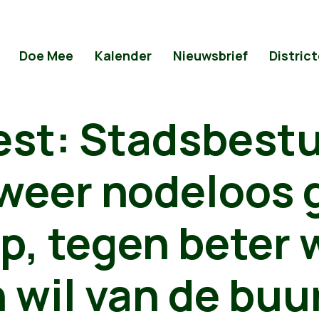
Doe Mee
Kalender
Nieuwsbrief
Distric
est: Stadsbest
lweer nodeloos
p, tegen beter 
 wil van de buu