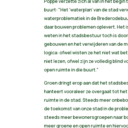
Poppe verzette zich al van in het begin
buurt: "Het 'waterplan' van de stad verw
waterproblematiek in de Brederodebuurt
daar bouwen problemen oplevert. Het is
weten in het stadsbestuur toch is doo
gebouwen en het verwijderen van de mo
logica: ofwel wisten ze het niet wat be
niet lezen, ofwel zijn ze volledig blin
open ruimte in die buurt."
Groen dringt erop aan dat het stadsbe
hanteert vooraleer ze overgaat tot he
ruimte in de stad. Steeds meer onbeb
de toekomst van onze stad in de prob
steeds meer bewonersgroepen naar bove
meer groene en open ruimte en hiervoo