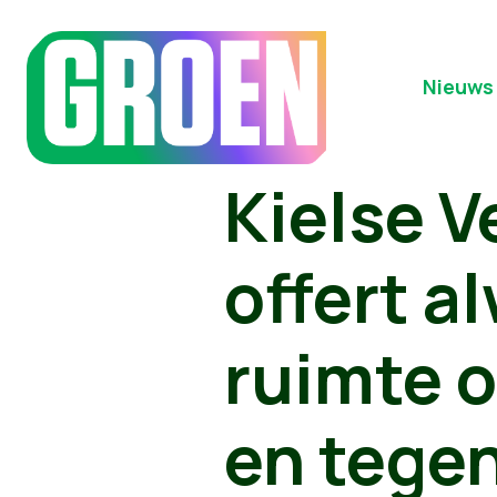
Nieuws
Kielse V
offert a
ruimte o
en tegen