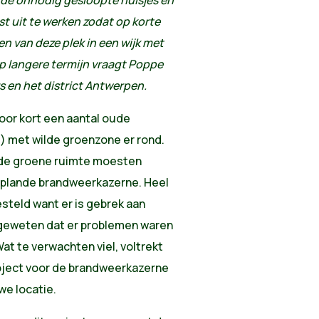
r de onnodig gesloopte huisjes en
st uit te werken zodat op korte
n van deze plek in een wijk met
p langere termijn vraagt Poppe
en het district Antwerpen.
oor kort een aantal oude
) met wilde groenzone er rond.
 de groene ruimte moesten
eplande brandweerkazerne. Heel
eld want er is gebrek aan
s geweten dat er problemen waren
at te verwachten viel, voltrekt
oject voor de brandweerkazerne
we locatie.