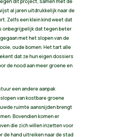
 tegen dit project, samen met de
ijst al jaren uitdrukkelijk naar de
. Zelfs een klein kind weet dat
 onbegrijpelijk dat tegen beter
rgegaan met het slopen van de
oie, oude bomen. Het tart alle
tekent dat ze hun eigen dossiers
d voor de nood aan meer groene en
stuur een andere aanpak
t slopen van kostbare groene
ouwde ruimte aansnijden brengt
lemen. Bovendien komen er
n die zich willen inzetten voor
r de hand uitreiken naar de stad