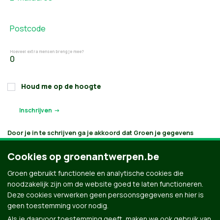
Postcode
Hoeveel extra mensen breng je mee?
Houd me op de hoogte
Door je in te schrijven ga je akkoord dat Groen je gegevens
verwerkt en bijhoudt volgens
haar privacybeleid
. Als je aanvinkt
dat je e-mails wilt ontvangen, houden we je op de hoogte
Cookies op groenantwerpen.be
volgens je interesses. Je kan je gegevens opvragen, laten
verbeteren of laten verwijderen.
Groen gebruikt functionele en analytische cookies die
noodzakelijk zijn om de website goed te laten functioneren.
Deze cookies verwerken geen persoonsgegevens en hier is
geen toestemming voor nodig.
Als je daarvoor toestemming geeft, maken we ook gebruik van