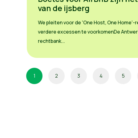
van de ijsberg
We pleiten voor de 'One Host, One Home'-
verdere excessen te voorkomenDe Antwe
rechtbank...
1
2
3
4
5