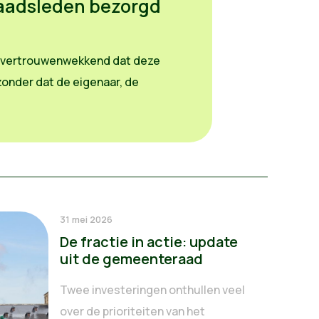
aadsleden bezorgd
ig vertrouwenwekkend dat deze
onder dat de eigenaar, de
31 mei 2026
De fractie in actie: update
uit de gemeenteraad
Twee investeringen onthullen veel
over de prioriteiten van het