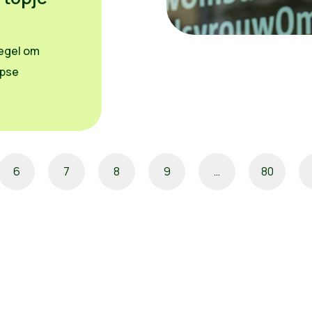
regel om
rpse
6
7
8
9
…
80