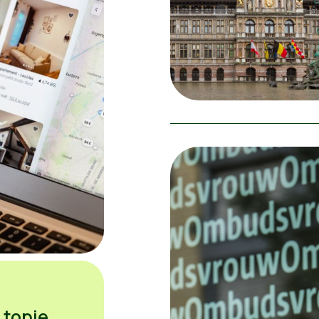
 topje