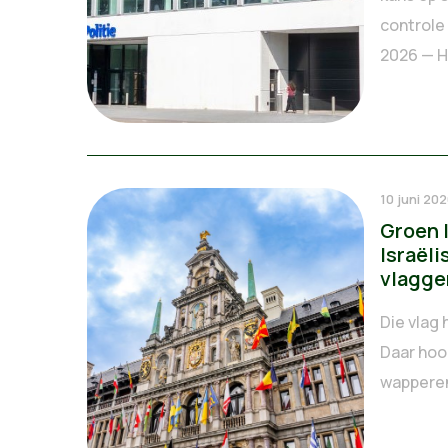
controle
2026 — He
10 juni 20
Groen 
Israëli
vlagge
Die vlag 
Daar hoo
wapperen