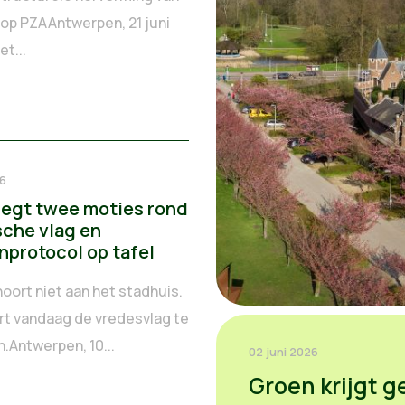
 op PZAAntwerpen, 21 juni
t...
26
legt twee moties rond
sche vlag en
nprotocol op tafel
hoort niet aan het stadhuis.
rt vandaag de vredesvlag te
.Antwerpen, 10...
02 juni 2026
Groen krijgt ge