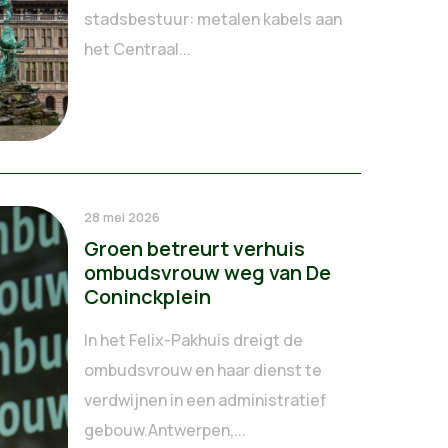
stadsbestuur: metalen kabels aan
het Centraal...
28 mei 2026
Groen betreurt verhuis
ombudsvrouw weg van De
Coninckplein
In het Felix-Pakhuis dreigt de
ombudsvrouw en haar dienst te
verdwijnen in een administratief
gebouw.Antwerpen,...