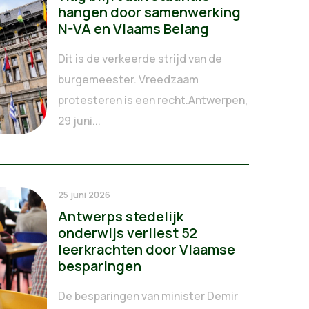
hangen door samenwerking
N-VA en Vlaams Belang
Dit is de verkeerde strijd van de
burgemeester. Vreedzaam
protesteren is een recht.Antwerpen,
29 juni...
25 juni 2026
Antwerps stedelijk
onderwijs verliest 52
leerkrachten door Vlaamse
besparingen
De besparingen van minister Demir