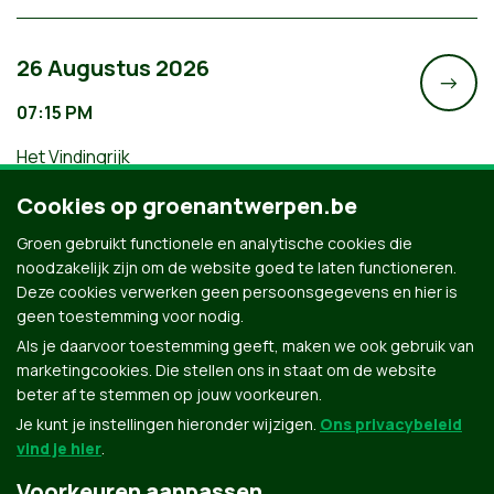
26 Augustus 2026
->
07:15 PM
Het Vindingrijk
Filmavond: Een Gemeenschap van
Cookies op groenantwerpen.be
Leven
Groen gebruikt functionele en analytische cookies die
noodzakelijk zijn om de website goed te laten functioneren.
Deze cookies verwerken geen persoonsgegevens en hier is
geen toestemming voor nodig.
Als je daarvoor toestemming geeft, maken we ook gebruik van
marketingcookies. Die stellen ons in staat om de website
beter af te stemmen op jouw voorkeuren.
Je kunt je instellingen hieronder wijzigen.
Ons privacybeleid
vind je hier
.
Voorkeuren aanpassen