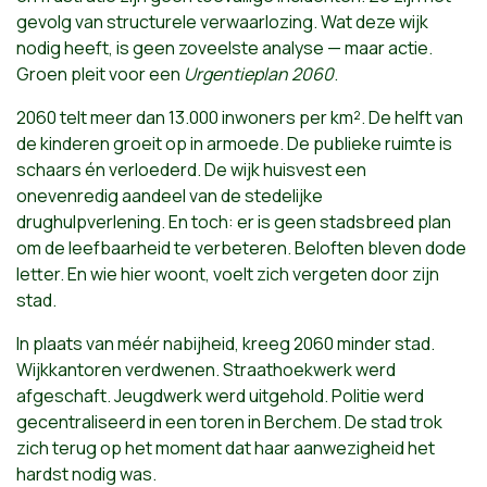
gevolg van structurele verwaarlozing. Wat deze wijk
nodig heeft, is geen zoveelste analyse — maar actie.
Groen pleit voor een
Urgentieplan 2060
.
2060 telt meer dan 13.000 inwoners per km². De helft van
de kinderen groeit op in armoede. De publieke ruimte is
schaars én verloederd. De wijk huisvest een
onevenredig aandeel van de stedelijke
drughulpverlening. En toch: er is geen stadsbreed plan
om de leefbaarheid te verbeteren. Beloften bleven dode
letter. En wie hier woont, voelt zich vergeten door zijn
stad.
In plaats van méér nabijheid, kreeg 2060 minder stad.
Wijkkantoren verdwenen. Straathoekwerk werd
afgeschaft. Jeugdwerk werd uitgehold. Politie werd
gecentraliseerd in een toren in Berchem. De stad trok
zich terug op het moment dat haar aanwezigheid het
hardst nodig was.