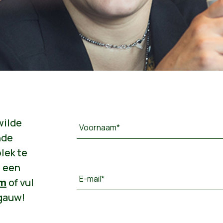
wilde
Voornaam*
nde
lek te
s een
E-mail*
om
of vul
 gauw!