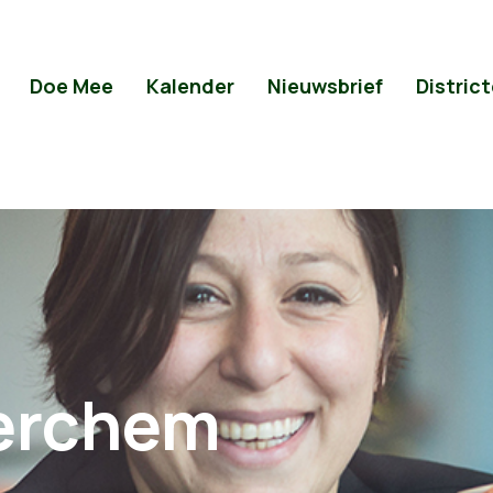
Doe Mee
Kalender
Nieuwsbrief
Distric
erchem