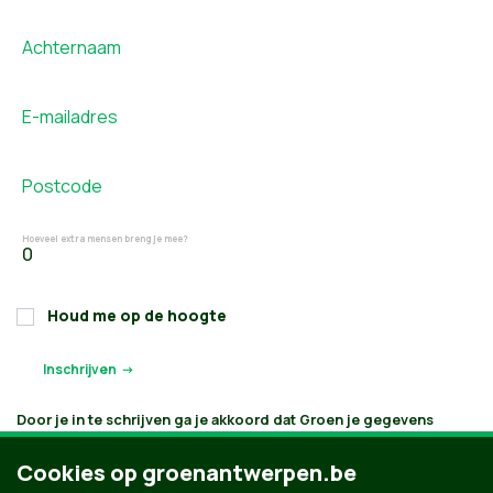
Achternaam
E-mailadres
Postcode
Hoeveel extra mensen breng je mee?
Houd me op de hoogte
Door je in te schrijven ga je akkoord dat Groen je gegevens
verwerkt en bijhoudt volgens
haar privacybeleid
. Als je aanvinkt
dat je e-mails wilt ontvangen, houden we je op de hoogte
Cookies op groenantwerpen.be
volgens je interesses. Je kan je gegevens opvragen, laten