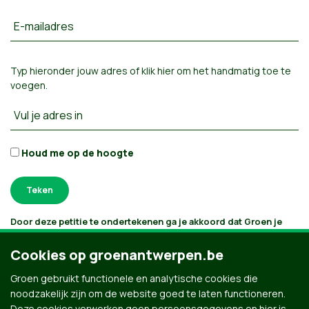
E-mailadres
Typ hieronder jouw adres of
klik hier om het handmatig toe te
voegen
.
Vul je adres in
Houd me op de hoogte
Door deze petitie te ondertekenen ga je akkoord dat Groen je
gegevens verwerkt en bijhoudt volgens
haar privacybeleid
. Als je
aanvinkt dat je e-mails wilt ontvangen, houden we je op de
Cookies op groenantwerpen.be
hoogte volgens je interesses. Je kan je gegevens opvragen,
laten verbeteren of laten verwijderen.
Groen gebruikt functionele en analytische cookies die
noodzakelijk zijn om de website goed te laten functioneren.
Deze cookies verwerken geen persoonsgegevens en hier is