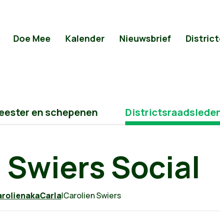
Doe Mee
Kalender
Nieuwsbrief
Distric
ester en schepenen
Districtsraadslede
 Swiers Social
rolienakaCarla
|Carolien Swiers