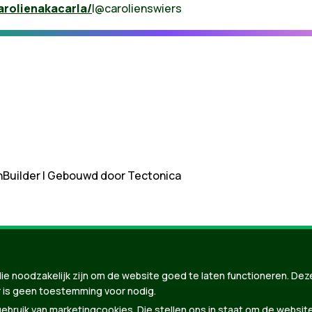
arolienakacarla/
|@carolienswiers
nBuilder
| Gebouwd door
Tectonica
ie noodzakelijk zijn om de website goed te laten functioneren. Dez
 is geen toestemming voor nodig.
bruik van marketingcookies. Die stellen ons in staat om de websit