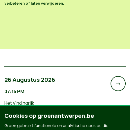
verbeteren of laten verwijderen.
26 Augustus 2026
->
07:15 PM
Het Vindingrijk
Filmavond: Een Gemeenschap van
Cookies op groenantwerpen.be
Leven
Groen gebruikt functionele en analytische cookies die