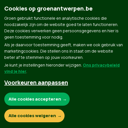
Cookies op groenantwerpen.be
Groen gebruikt functionele en analytische cookies die
noodzakelijk zijn om de website goed te laten functioneren.
mailto:
femke.meeusen@antwerpen.be
|
femke.meeusen@a
Deze cookies verwerken geen persoonsgegevens en hier is
geen toestemming voor nodig.
Als je daarvoor toestemming geeft, maken we ook gebruik van
marketingcookies. Die stellen ons in staat om de website
beter af te stemmen op jouw voorkeuren.
Je kunt je instellingen hieronder wijzigen.
Ons privacybeleid
vind je hier
.
Groen.be
Voorkeuren aanpassen
Noodzakelijke cookies:
Contact
Privacybeleid
Alle cookies accepteren
© Copyright Groen 2026 | Gemaakt met
NationBuilder
| Gebouwd door
Tectonica
Functionele en analytische cookies:
Alle cookies weigeren