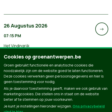
26 Augustus 2026
->
07:15 PM
Het Vindingrijk
Filmavond: Een Gemeenschap van
Cookies op groenantwerpen.be
Leven
Groen gebruikt functionele en analytische cookies die
noodzakelijk zijn om de website goed te laten functioneren.
Deze cookies verwerken geen persoonsgegevens en hier is
geen toestemming voor nodig.
Als je daarvoor toestemming geeft, maken we ook gebruik van
marketingcookies. Die stellen ons in staat om de website
beter af te stemmen op jouw voorkeuren.
Je kunt je instellingen hieronder wijzigen.
Ons privacybeleid
vind je hier
.