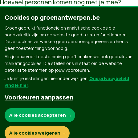
Hoeveel personen komen nog met je mee?
Cookies op groenantwerpen.be
Verberg mijn inschrijving
Groen gebruikt functionele en analytische cookies die
noodzakelijk zijn om de website goed te laten functioneren.
Meld me ook aan op
Facebook
Deze cookies verwerken geen persoonsgegevens en hier is
geen toestemming voor nodig.
Als je daarvoor toestemming geeft, maken we ook gebruik van
marketingcookies. Die stellen ons in staat om de website
beter af te stemmen op jouw voorkeuren.
Je kunt je instellingen hieronder wijzigen.
Ons privacybeleid
vind je hier
.
Voorkeuren aanpassen
Groen.be
Noodzakelijke cookies:
Alle cookies accepteren
Contact
Privacybeleid
Functionele en analytische cookies:
Alle cookies weigeren