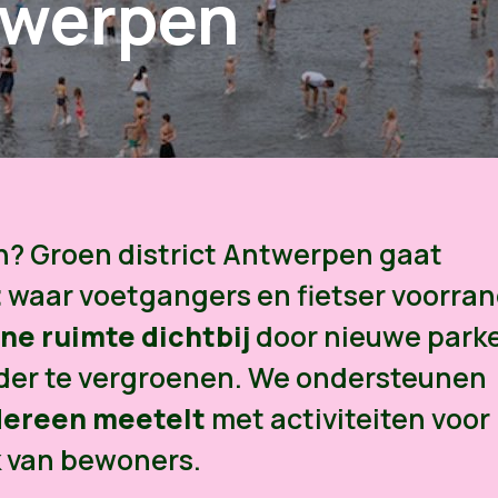
twerpen
nen? Groen district Antwerpen gaat
t
waar voetgangers en fietser voorra
ne ruimte dichtbij
door nieuwe park
rder te vergroenen. We ondersteunen
dereen meetelt
met activiteiten voor
k van bewoners.