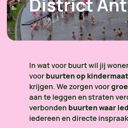
District An
In wat voor buurt wil jij wo
voor
buurten op kindermaa
krijgen. We zorgen voor
groe
aan te leggen en straten ve
verbonden
buurten waar ie
iedereen en directe inspraa