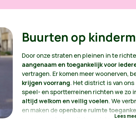
Buurten op kinder
Door onze straten en pleinen in te rich
aangenaam en toegankelijk voor ieder
vertragen. Er komen meer woonerven, 
krijgen voorrang
. Het district is van on
speel- en sportterreinen richten we zo i
altijd welkom en veilig voelen
. We verb
en maken de
openbare ruimte toegankel
mensen met een rollator, rolstoel of bu
Zo maken we van onze wijken fijne plekk