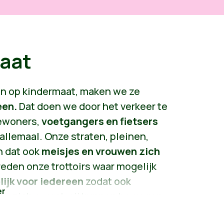
maat
ten op kindermaat, maken we ze
een.
Dat doen we door het verkeer te
bewoners,
voetgangers en fietsers
s allemaal. Onze straten, pleinen,
n dat ook
meisjes en vrouwen zich
reden onze trottoirs waar mogelijk
ijk voor iedereen
zodat ook
ggy zich overal vrij kunnen bewegen.
en waar iedereen zich thuis kan