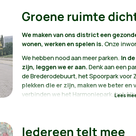
voelen.
Groene ruimte dicht
We maken van ons district een gezonde
wonen, werken en spelen is.
Onze inwon
We hebben nood aan meer parken.
In de
zijn, leggen we er aan.
Denk aan een par
de Brederodebuurt, het Spoorpark voor
plekken die er zijn, maken we beter en
verbinden we het Harmoniepark, het Albe
provinciehuis met elkaar. Het Hof van 
Pomppark Zuid en de Kielse Vest en we s
Stuivenberg open en vergroenen de stra
Iedereen telt mee
Dat doen we samen met de bewoners.