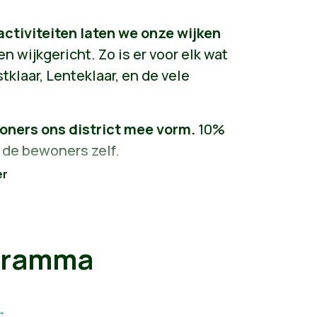
boomvakken willen aanleggen. We
activiteiten laten we onze wijken
dat regenwater beter infiltreert en
n wijkgericht. Zo is er voor elk wat
periodes. We planten bomen die
tklaar, Lenteklaar, en de vele
n en natuurlijke airco's.
Zo maken
r aangepast aan de
oners ons district mee vorm.
10%
 de bewoners zelf.
de bewoners en meer kunst in de
 We geven steun aan lokale
e brug met de buurt. Door op deze
ewoners te versterken,
halen we
gramma
eid.