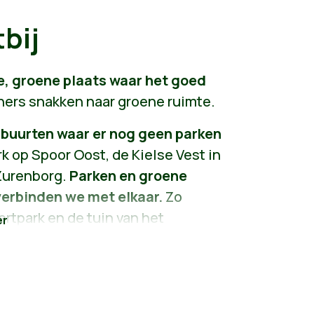
bij
, groene plaats waar het goed
ers snakken naar groene ruimte.
 buurten waar er nog geen parken
k op Spoor Oost, de Kielse Vest in
 Zurenborg.
Parken en groene
 verbinden we met elkaar.
Zo
rtpark en de tuin van het
Leysen verbinden we met het nieuw
tellen de groene site van
ten errond.
We ondersteunen bewoners die