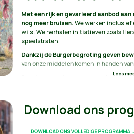
groenslingers, geveltuinen, bomen en 
Met een rijk en gevarieerd aanbod aan 
verminderen het beton in onze wijken zo
nog meer bruisen.
We werken inclusief e
ons district beter afkoelt tijdens hitte
wils.
We herhalen initiatieven zoals Hers
kunnen uitgroeien tot groene monumente
speelstraten.
we onze straten fijner, mooier en bete
klimaatverandering.
Dankzij de Burgerbegroting geven bew
van onze middelen komen in handen van
Door lagere tarieven voor minder begoe
openbare ruimte bereiken we iedereen.
verenigingen. De buurtcoaches vormen d
manier de sociale netwerken van onze b
Download ons pro
meer en meer mensen uit de eenzaamh
DOWNLOAD ONS VOLLEDIGE PROGRAMMA