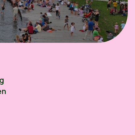
ng
en