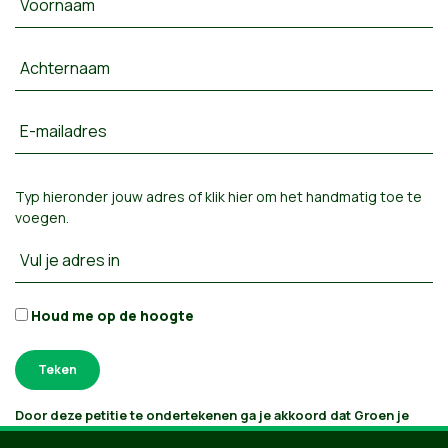
Voornaam
Achternaam
E-mailadres
Typ hieronder jouw adres of
klik hier om het handmatig toe te
voegen
.
Vul je adres in
Houd me op de hoogte
Door deze petitie te ondertekenen ga je akkoord dat Groen je
gegevens verwerkt en bijhoudt volgens
haar privacybeleid
. Als je