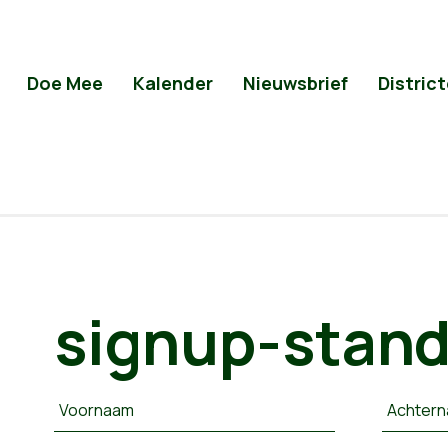
Doe Mee
Kalender
Nieuwsbrief
Distric
signup-stan
Voornaam
Achter