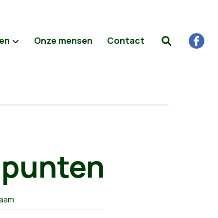
ten
Onze mensen
Contact
dpunten
naam