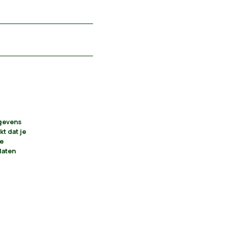
egevens
kt dat je
je
laten