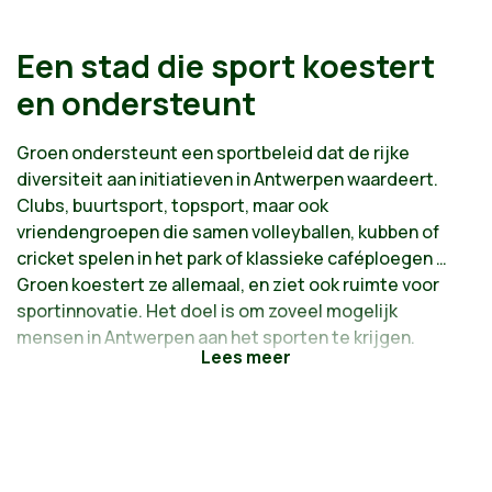
Een stad die sport koestert
en ondersteunt
Groen ondersteunt een sportbeleid dat de rijke
diversiteit aan initiatieven in Antwerpen waardeert.
Clubs, buurtsport, topsport, maar ook
vriendengroepen die samen volleyballen, kubben of
cricket spelen in het park of klassieke caféploegen …
Groen koestert ze allemaal, en ziet ook ruimte voor
sportinnovatie. Het doel is om zoveel mogelijk
mensen in Antwerpen aan het sporten te krijgen.
Via de districten ondersteunen we het traditioneel
georganiseerde sportaanbod, de sportclubs, met
subsidies en infrastructuur. We voorzien in
voldoende subsidies en ondersteuning om de
infrastructuur in beheer van sportclubs in orde te