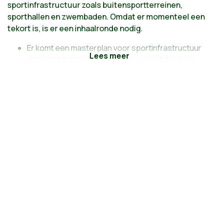
sportinfrastructuur zoals buitensportterreinen,
sporthallen en zwembaden. Omdat er momenteel een
tekort is, is er een inhaalronde nodig.
Er komt een masterplan voor sportinfrastructuur
dat de tekorten op het gebied van nabijheid en
capaciteit van sportinfrastructuur in kaart brengt,
de renovatienoden oplijst, en hierbij een
investeringsplan opstelt om deze tekorten en
renovatienoden systematisch weg te werken. We
bouwen minstens 2 nieuwe sporthallen en doen
dat in wijken waar nu een tekort is.
We zetten in op een efficiënte invulling van
sportinfrastructuur: overdag gebruiken scholen
de infrastructuur, ’s avonds komen clubs of
individuele sporters er zich actief uitleven. Bij
renovatie en nieuwbouw van sportinfrastructuur
staat gedeeld gebruik centraal. Om dit mogelijk te
maken voorzien we een stevige financiële injectie