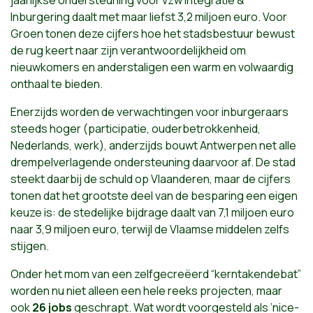
jaarlijkse ondersteuning voor vzw Integratie &
Inburgering daalt met maar liefst 3,2 miljoen euro. Voor
Groen tonen deze cijfers hoe het stadsbestuur bewust
de rug keert naar zijn verantwoordelijkheid om
nieuwkomers en anderstaligen een warm en volwaardig
onthaal te bieden.
Enerzijds worden de verwachtingen voor inburgeraars
steeds hoger (participatie, ouderbetrokkenheid,
Nederlands, werk), anderzijds bouwt Antwerpen net alle
drempelverlagende ondersteuning daarvoor af. De stad
steekt daarbij de schuld op Vlaanderen, maar de cijfers
tonen dat het grootste deel van de besparing een eigen
keuze is: de stedelijke bijdrage daalt van 7,1 miljoen euro
naar 3,9 miljoen euro, terwijl de Vlaamse middelen zelfs
stijgen.
Onder het mom van een zelfgecreëerd “kerntakendebat”
worden nu niet alleen een hele reeks projecten, maar
ook
26 jobs
geschrapt. Wat wordt voorgesteld als ‘nice-