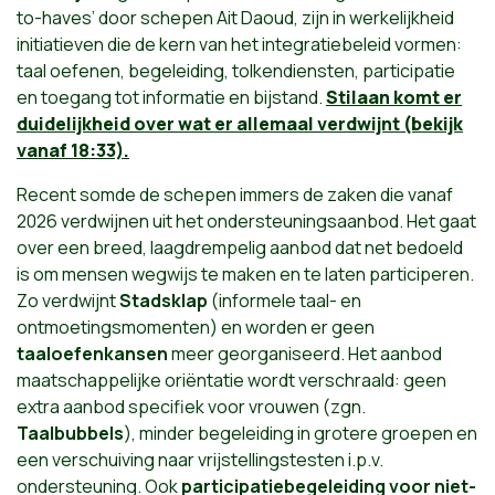
to-haves’ door schepen Ait Daoud, zijn in werkelijkheid
initiatieven die de kern van het integratiebeleid vormen:
taal oefenen, begeleiding, tolkendiensten, participatie
en toegang tot informatie en bijstand.
Stilaan komt er
duidelijkheid over wat er allemaal verdwijnt (bekijk
vanaf 18:33).
Recent somde de schepen immers de zaken die vanaf
2026 verdwijnen uit het ondersteuningsaanbod. Het gaat
over een breed, laagdrempelig aanbod dat net bedoeld
is om mensen wegwijs te maken en te laten participeren.
Zo verdwijnt
Stadsklap
(informele taal- en
ontmoetingsmomenten) en worden er geen
taaloefenkansen
meer georganiseerd. Het aanbod
maatschappelijke oriëntatie wordt verschraald: geen
extra aanbod specifiek voor vrouwen (zgn.
Taalbubbels
), minder begeleiding in grotere groepen en
een verschuiving naar vrijstellingstesten i.p.v.
ondersteuning. Ook
participatiebegeleiding voor niet-