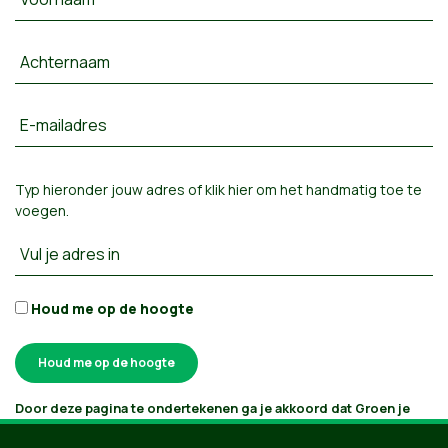
Achternaam
E-mailadres
Typ hieronder jouw adres of
klik hier om het handmatig toe te
voegen
.
Vul je adres in
Houd me op de hoogte
Door deze pagina te ondertekenen ga je akkoord dat Groen je
gegevens verwerkt en bijhoudt volgens
haar privacybeleid
. Als je
aanvinkt dat je e-mails wilt ontvangen, houden we je op de