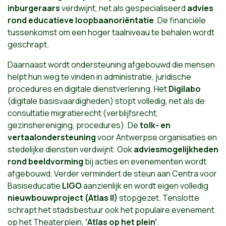
inburgeraars
verdwijnt, net als gespecialiseerd
advies
rond educatieve loopbaanoriëntatie
. De financiële
tussenkomst om een hoger taalniveau te behalen wordt
geschrapt.
Daarnaast wordt ondersteuning afgebouwd die mensen
helpt hun weg te vinden in administratie, juridische
procedures en digitale dienstverlening. Het
Digilabo
(digitale basisvaardigheden) stopt volledig, net als de
consultatie migratierecht (verblijfsrecht,
gezinshereniging, procedures). De
tolk- en
vertaalondersteuning
voor Antwerpse organisaties en
stedelijke diensten verdwijnt. Ook
adviesmogelijkheden
rond beeldvorming
bij acties en evenementen wordt
afgebouwd. Verder vermindert de steun aan Centra voor
Basiseducatie
LIGO
aanzienlijk en wordt eigen volledig
nieuwbouwproject (Atlas II)
stopgezet. Tenslotte
schrapt het stadsbestuur ook het populaire evenement
op het Theaterplein,
‘Atlas op het plein’
.