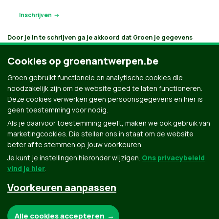
Door je in te schrijven ga je akkoord dat Groen je gegevens
verwerkt en bijhoudt volgens
haar privacybeleid
. Als je aanvinkt
dat je e-mails wilt ontvangen, houden we je op de hoogte
Cookies op groenantwerpen.be
volgens je interesses. Je kan je gegevens opvragen, laten
verbeteren of laten verwijderen.
Groen gebruikt functionele en analytische cookies die
noodzakelijk zijn om de website goed te laten functioneren.
Deze cookies verwerken geen persoonsgegevens en hier is
geen toestemming voor nodig.
Als je daarvoor toestemming geeft, maken we ook gebruik van
marketingcookies. Die stellen ons in staat om de website
beter af te stemmen op jouw voorkeuren.
Je kunt je instellingen hieronder wijzigen.
Ons privacybeleid
vind je hier
.
Voorkeuren aanpassen
Groen.be
Noodzakelijke cookies:
Alle cookies accepteren