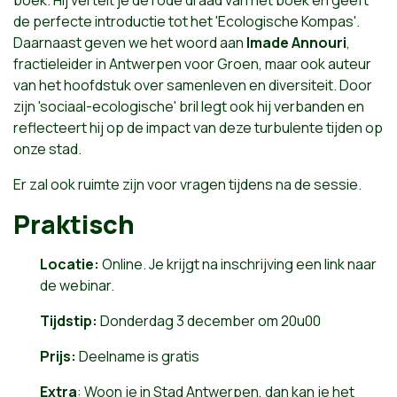
boek. Hij vertelt je de rode draad van het boek en geeft
de perfecte introductie tot het 'Ecologische Kompas'.
Daarnaast geven we het woord aan
Imade Annouri
,
fractieleider in Antwerpen voor Groen, maar ook auteur
van het hoofdstuk over samenleven en diversiteit. Door
zijn 'sociaal-ecologische' bril legt ook hij verbanden en
reflecteert hij op de impact van deze turbulente tijden op
onze stad.
Er zal ook ruimte zijn voor vragen tijdens na de sessie.
Praktisch
Locatie:
Online. Je krijgt na inschrijving een link naar
de webinar.
Tijdstip:
Donderdag 3 december om 20u00
Prijs:
Deelname is gratis
Extra
: Woon je in Stad Antwerpen, dan kan je het