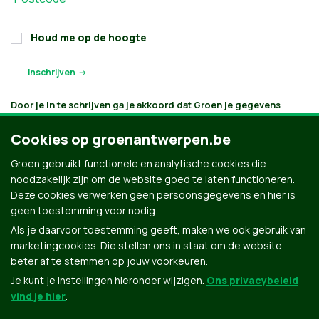
Houd me op de hoogte
Door je in te schrijven ga je akkoord dat Groen je gegevens
verwerkt en bijhoudt volgens
haar privacybeleid
. Als je aanvinkt
dat je e-mails wilt ontvangen, houden we je op de hoogte
Cookies op groenantwerpen.be
volgens je interesses. Je kan je gegevens opvragen, laten
verbeteren of laten verwijderen.
Groen gebruikt functionele en analytische cookies die
noodzakelijk zijn om de website goed te laten functioneren.
Deze cookies verwerken geen persoonsgegevens en hier is
geen toestemming voor nodig.
Als je daarvoor toestemming geeft, maken we ook gebruik van
marketingcookies. Die stellen ons in staat om de website
beter af te stemmen op jouw voorkeuren.
Je kunt je instellingen hieronder wijzigen.
Ons privacybeleid
vind je hier
.