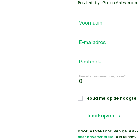
Groen Antwerpe
Posted by
Voornaam
E-mailadres
Postcode
Hoeveel extra mensen breng je mee?
Houd me op de hoogte
Door je in te schrijven ga je 
haar privacybeleid
. Als je aan