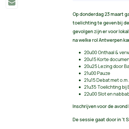
Op donderdag 23 maart ga
toelichting te geven bij 
gevolgen zijn er voor lok
na welke rol Antwerpen ka
20u00 Onthaal & ver
20u15 Korte documen
20u25 Lezing door Ba
21u00 Pauze
21u15 Debat met o.m.
21u35 Toelichting bij
22u00 Slot en nabba
Inschrijven voor de avond
De sessie gaat door in
't 