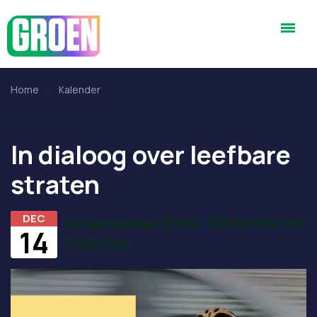
Home
Kalender
In dialoog over leefbare
straten
DEC
14 December 2016 / 08:00 PM tot
14
11:00 PM