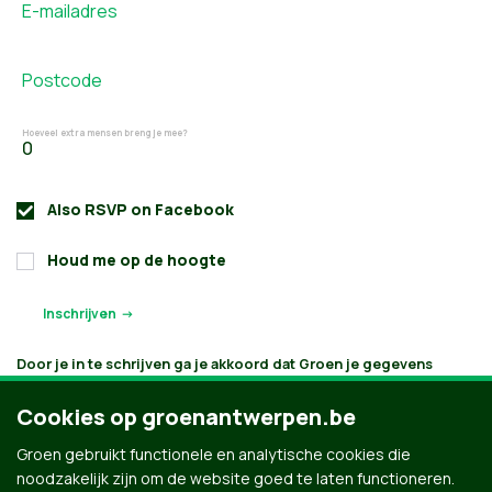
E-mailadres
Postcode
Hoeveel extra mensen breng je mee?
Also RSVP on
Facebook
Houd me op de hoogte
Door je in te schrijven ga je akkoord dat Groen je gegevens
verwerkt en bijhoudt volgens
haar privacybeleid
. Als je aanvinkt
dat je e-mails wilt ontvangen, houden we je op de hoogte
Cookies op groenantwerpen.be
volgens je interesses. Je kan je gegevens opvragen, laten
verbeteren of laten verwijderen.
Groen gebruikt functionele en analytische cookies die
noodzakelijk zijn om de website goed te laten functioneren.