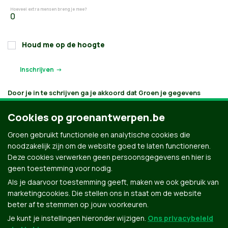
Hoeveel extra mensen breng je mee?
Houd me op de hoogte
Door je in te schrijven ga je akkoord dat Groen je gegevens
verwerkt en bijhoudt volgens
haar privacybeleid
. Als je aanvinkt
dat je e-mails wilt ontvangen, houden we je op de hoogte
Cookies op groenantwerpen.be
volgens je interesses. Je kan je gegevens opvragen, laten
verbeteren of laten verwijderen.
Groen gebruikt functionele en analytische cookies die
noodzakelijk zijn om de website goed te laten functioneren.
Deze cookies verwerken geen persoonsgegevens en hier is
geen toestemming voor nodig.
Als je daarvoor toestemming geeft, maken we ook gebruik van
marketingcookies. Die stellen ons in staat om de website
beter af te stemmen op jouw voorkeuren.
Je kunt je instellingen hieronder wijzigen.
Ons privacybeleid