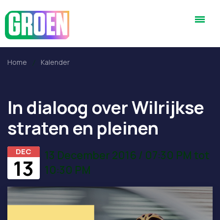
Home
Kalender
In dialoog over Wilrijkse
straten en pleinen
DEC
13 December 2016 / 07:30 PM tot
13
10:30 PM