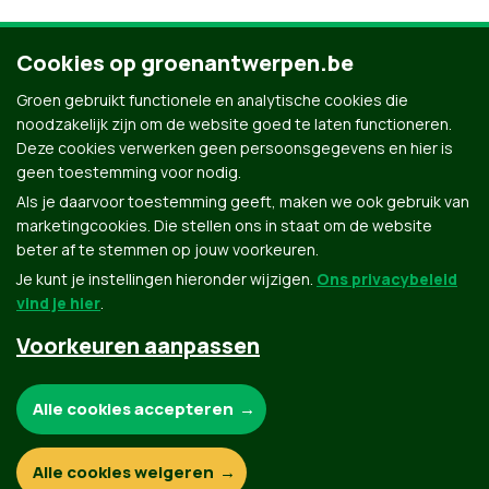
Cookies op groenantwerpen.be
Ontdek al onze mensen
Groen gebruikt functionele en analytische cookies die
noodzakelijk zijn om de website goed te laten functioneren.
Deze cookies verwerken geen persoonsgegevens en hier is
geen toestemming voor nodig.
Als je daarvoor toestemming geeft, maken we ook gebruik van
marketingcookies. Die stellen ons in staat om de website
beter af te stemmen op jouw voorkeuren.
Je kunt je instellingen hieronder wijzigen.
Ons privacybeleid
vind je hier
.
Voorkeuren aanpassen
Groen.be
Noodzakelijke cookies:
Alle cookies accepteren
Contact
Privacybeleid
Functionele en analytische cookies:
Alle cookies weigeren