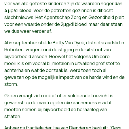
vier van alle geteste kinderen zijn de waarden hoger dan
4 µg/dl bloed. Voor de getroffen gezinnen is dit echt
slecht nieuws. Het Agentschap Zorg en Gezondheid pleit
voor een waarde onder de 2µg/dl bloed, maar daar staan
we dus weer verder af.
Al in september stelde Betty Van Dyck, districtsraadslid in
Hoboken, vragen rond de stijging in de uitstoot van
bijvoorbeeld arseen. Hoewel het volgens Umicore
moeilijk is om vooral bij metalen in uitvallend grof stof te
achterhalen wat de oorzaak is, werd toen toch al
gewezen op de mogelijke impact van de harde wind en de
storm.
Groen vraagt zich ook af of er voldoende toezicht is
geweest op de maatregelen die aannemers in acht
moeten nemen bij bijvoorbeeld de heraanleg van
straten.
Antwerps fractieleider Ilse van Dienderen besluit:
“Deze