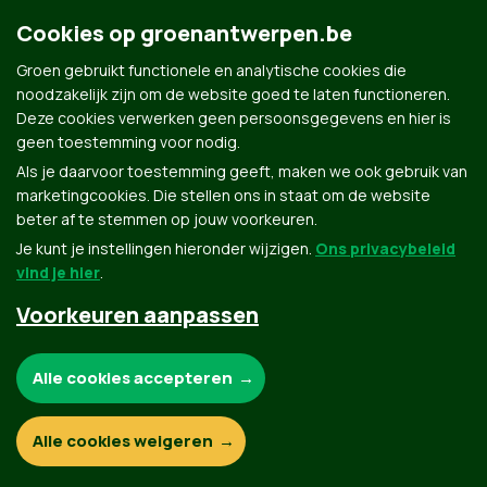
Cookies op groenantwerpen.be
Groen gebruikt functionele en analytische cookies die
noodzakelijk zijn om de website goed te laten functioneren.
Deze cookies verwerken geen persoonsgegevens en hier is
geen toestemming voor nodig.
Als je daarvoor toestemming geeft, maken we ook gebruik van
marketingcookies. Die stellen ons in staat om de website
beter af te stemmen op jouw voorkeuren.
Je kunt je instellingen hieronder wijzigen.
Ons privacybeleid
vind je hier
.
Voorkeuren aanpassen
Groen.be
Noodzakelijke cookies:
Alle cookies accepteren
Contact
Privacybeleid
Functionele en analytische cookies:
Alle cookies weigeren
© Copyright Groen 2026 | Gemaakt met
NationBuilder
| Gebouwd door
Tectonica