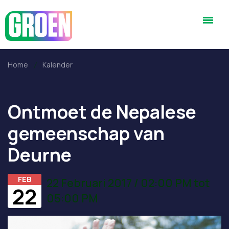
Home
Kalender
Ontmoet de Nepalese
gemeenschap van
Deurne
FEB
22 Februari 2017 / 02:00 PM tot
22
05:00 PM