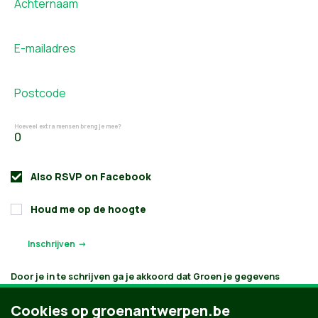
Achternaam
E-mailadres
Postcode
Hoeveel extra mensen breng je mee?
Also RSVP on
Facebook
Houd me op de hoogte
Door je in te schrijven ga je akkoord dat Groen je gegevens
verwerkt en bijhoudt volgens
haar privacybeleid
. Als je aanvinkt
dat je e-mails wilt ontvangen, houden we je op de hoogte
Cookies op groenantwerpen.be
volgens je interesses. Je kan je gegevens opvragen, laten