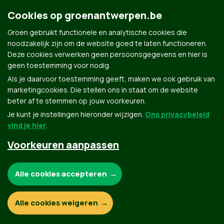
gegevens verwerkt en bijhoudt volgens
haar privacybeleid
. Als je
aanvinkt dat je e-mails wilt ontvangen, houden we je op de
Cookies op groenantwerpen.be
hoogte volgens je interesses. Je kan je gegevens opvragen,
laten verbeteren of laten verwijderen.
Groen gebruikt functionele en analytische cookies die
noodzakelijk zijn om de website goed te laten functioneren.
Deze cookies verwerken geen persoonsgegevens en hier is
geen toestemming voor nodig.
Als je daarvoor toestemming geeft, maken we ook gebruik van
marketingcookies. Die stellen ons in staat om de website
beter af te stemmen op jouw voorkeuren.
Je kunt je instellingen hieronder wijzigen.
Ons privacybeleid
vind je hier
.
Voorkeuren aanpassen
Groen.be
Noodzakelijke cookies:
Alle cookies accepteren
Contact
Privacybeleid
Functionele en analytische cookies:
Alle cookies weigeren
© Copyright Groen 2026 | Gemaakt met
NationBuilder
| Gebouwd door
Tectonica