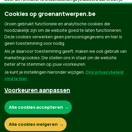
gegevens verwerkt en bijhoudt volgens
haar privacybeleid
. Als je
aanvinkt dat je e-mails wilt ontvangen, houden we je op de
Cookies op groenantwerpen.be
hoogte volgens je interesses. Je kan je gegevens opvragen,
laten verbeteren of laten verwijderen.
Groen gebruikt functionele en analytische cookies die
noodzakelijk zijn om de website goed te laten functioneren.
Deze cookies verwerken geen persoonsgegevens en hier is
geen toestemming voor nodig.
Als je daarvoor toestemming geeft, maken we ook gebruik van
marketingcookies. Die stellen ons in staat om de website
beter af te stemmen op jouw voorkeuren.
Je kunt je instellingen hieronder wijzigen.
Ons privacybeleid
vind je hier
.
Voorkeuren aanpassen
Groen.be
Noodzakelijke cookies:
Alle cookies accepteren
Contact
Privacybeleid
Functionele en analytische cookies:
Alle cookies weigeren
© Copyright Groen 2026 | Gemaakt met
NationBuilder
| Gebouwd door
Tectonica