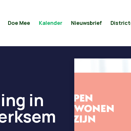
Doe Mee
Kalender
Nieuwsbrief
Distric
ng in
Merksem