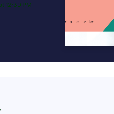
tot 12:30 PM
n
s