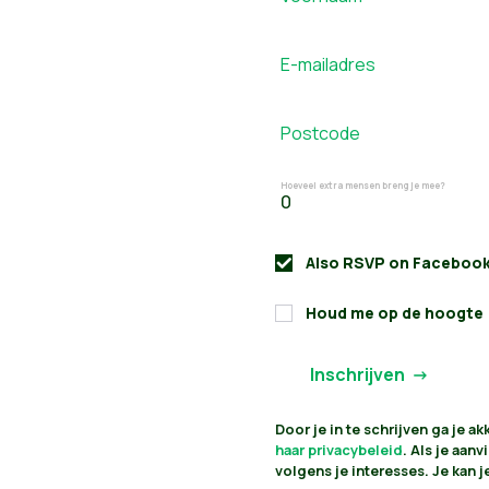
E-mailadres
Postcode
Hoeveel extra mensen breng je mee?
Also RSVP on
Faceboo
Houd me op de hoogte
Door je in te schrijven ga je 
haar privacybeleid
. Als je aan
volgens je interesses. Je kan 