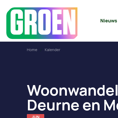
Nieuws
Home
Kalender
Woonwandeli
Deurne en 
JUN