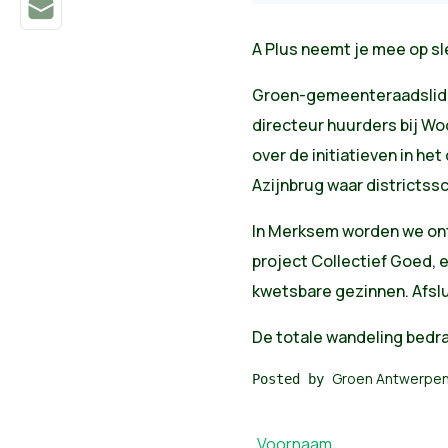
A Plus neemt je mee op s
Groen-gemeenteraadslid J
directeur huurders bij W
over de initiatieven in he
Azijnbrug waar districtss
In Merksem worden we ont
project Collectief Goed,
kwetsbare gezinnen. Afslu
De totale wandeling bedra
Groen Antwerpe
Posted by
Voornaam