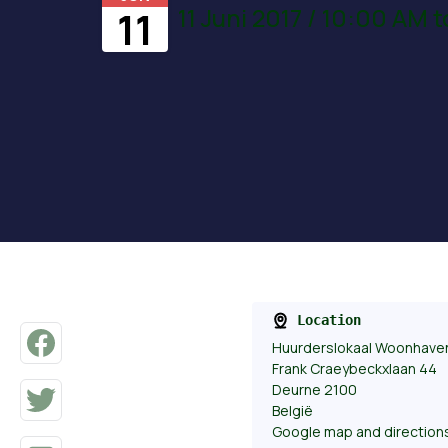
11 Juni 2017 / 10:00 AM 
11
Location
Huurderslokaal Woonhave
Frank Craeybeckxlaan 44
Deurne 2100
België
Google map and direction