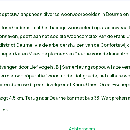
leeptouw langsheen diverse woonvoorbeelden in Deurne en
oris Giebens licht het huidige woonbeleid op stadsniveau 
oonhaven, geeft aan het sociale wooncomplex van de Frank C
t district Deurne. Via de arbeidershuizen van de Confortawij
chepen Karen Maes de plannen van Deurne voor de kanaalzon
vangen door Lief Vogels. Bij Samenlevingsopbouw is ze ver
 een nieuw coöperatief woonmodel dat goede, betaalbare wo
iten doen we bij een drankje met Karin Staes, Groen-schep
agt 4,5 km. Terug naar Deurne kan met bus 33. We spreken a
n
on
Achternaam