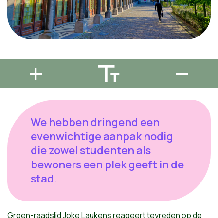
We hebben dringend een
evenwichtige aanpak nodig
die zowel studenten als
bewoners een plek geeft in de
stad.
Groen-raadslid Joke Laukens reageert tevreden op de