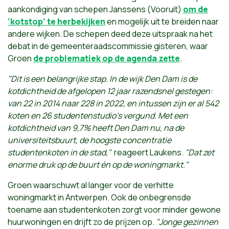
aankondiging van schepen Janssens (Vooruit)
om de
‘kotstop’ te herbekijken
en mogelijk uit te breiden naar
andere wijken. De schepen deed deze uitspraak na het
debat in de gemeenteraadscommissie gisteren, waar
Groen
de problematiek op de agenda zette
.
"Dit is een belangrijke stap. In de wijk Den Dam is de
kotdichtheid de afgelopen 12 jaar razendsnel gestegen:
van 22 in 2014 naar 228 in 2022, en intussen zijn er al 542
koten en 26 studentenstudio’s vergund. Met een
kotdichtheid van 9,7% heeft Den Dam nu, na de
universiteitsbuurt, de hoogste concentratie
studentenkoten in de stad,"
reageert Laukens.
"Dat zet
enorme druk op de buurt én op de woningmarkt."
Groen waarschuwt al langer voor de verhitte
woningmarkt in Antwerpen. Ook de onbegrensde
toename aan studentenkoten zorgt voor minder gewone
huurwoningen en drijft zo de prijzen op.
"Jonge gezinnen