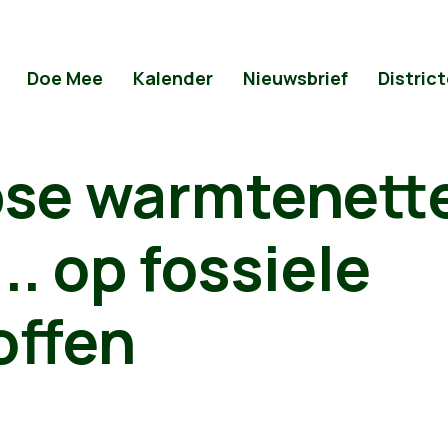
Doe Mee
Kalender
Nieuwsbrief
Distric
se warmtenett
.. op fossiele
offen