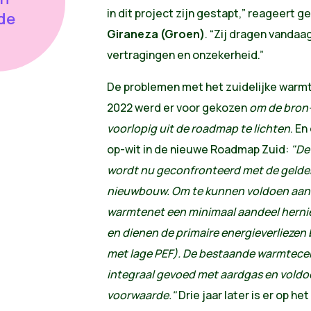
in dit project zijn gestapt,” reageert
 de
Giraneza (Groen)
. “Zij dragen vandaa
vertragingen en onzekerheid.”
De problemen met het zuidelijke warmte
2022 werd er voor gekozen
om de bron-
voorlopig uit de roadmap te lichten
. En
op-wit in de nieuwe Roadmap Zuid:
"De
wordt nu geconfronteerd met de geld
nieuwbouw. Om te kunnen voldoen aan 
warmtenet een minimaal aandeel herni
en dienen de primaire energieverliezen
met lage PEF). De bestaande warmtece
integraal gevoed met aardgas en voldoe
voorwaarde."
Drie jaar later is er op h