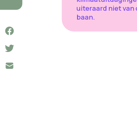
uiteraard niet van
baan.