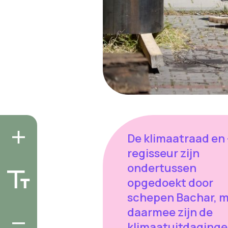
De klimaatraad en 
regisseur zijn
ondertussen
opgedoekt door
schepen Bachar, 
daarmee zijn de
klimaatuitdaging