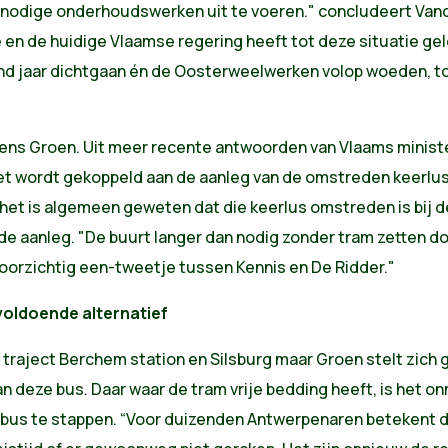
de nodige onderhoudswerken uit te voeren." concludeert Van
 en de huidige Vlaamse regering heeft tot deze situatie gele
nd jaar dichtgaan én de Oosterweelwerken volop woeden, too
ens Groen. Uit meer recente antwoorden van Vlaams minister
iet wordt gekoppeld aan de aanleg van de omstreden keerlus
t het is algemeen geweten dat die keerlus omstreden is bij d
e aanleg. "De buurt langer dan nodig zonder tram zetten do
doorzichtig een-tweetje tussen Kennis en De Ridder."
voldoende alternatief
traject Berchem station en Silsburg maar Groen stelt zich g
an deze bus. Daar waar de tram vrije bedding heeft, is het o
bus te stappen. “Voor duizenden Antwerpenaren betekent d