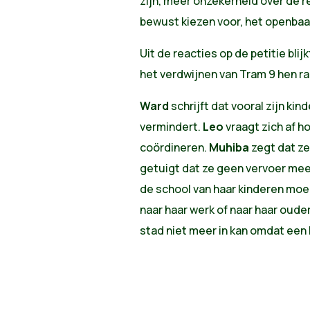
zijn, meer onzekerheid over de r
bewust kiezen voor, het openbaar
Uit de reacties op de petitie bl
het verdwijnen van Tram 9 hen ra
Ward
schrijft dat vooral zijn k
vermindert.
Leo
vraagt zich af h
coördineren.
Muhiba
zegt dat ze
getuigt dat ze geen vervoer mee
de school van haar kinderen moei
naar haar werk of naar haar oud
stad niet meer in kan omdat een 