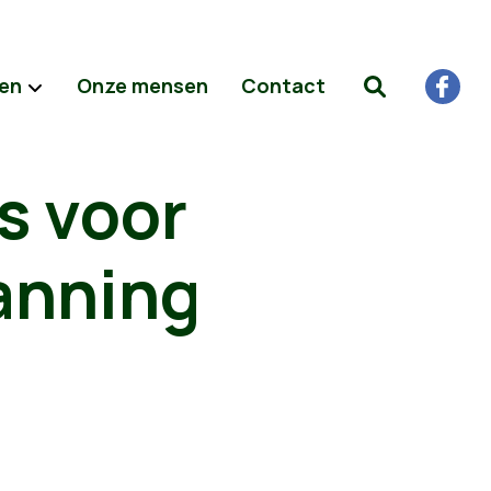
ten
Onze mensen
Contact
s voor
anning