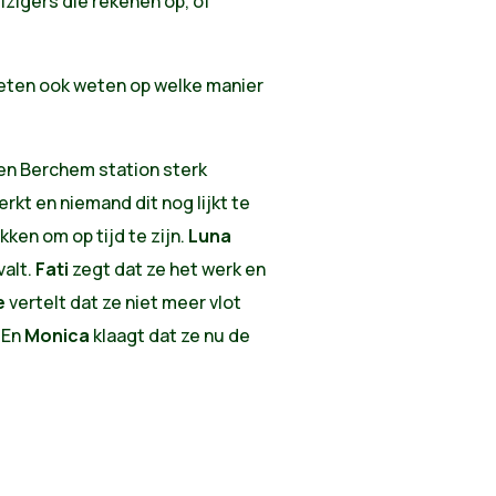
izigers die rekenen op, of
lieten ook weten op welke manier
 en Berchem station sterk
rkt en niemand dit nog lijkt te
ken om op tijd te zijn.
Luna
valt.
Fati
zegt dat ze het werk en
e
vertelt dat ze niet meer vlot
 En
Monica
klaagt dat ze nu de