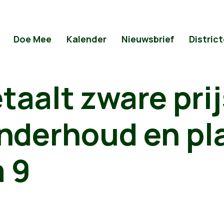
Doe Mee
Kalender
Nieuwsbrief
Distric
taalt zware prij
onderhoud en pl
 9