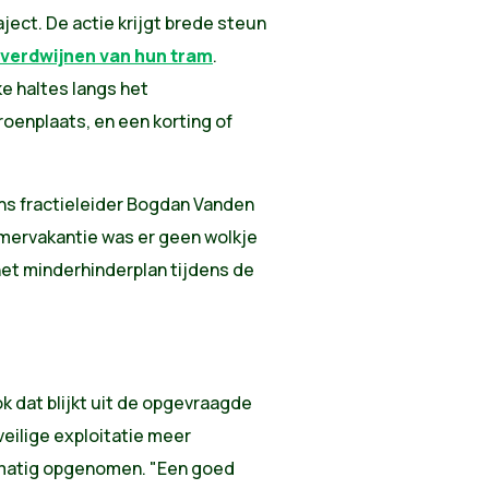
ject. De actie krijgt brede steun
e verdwijnen van hun tram
.
e haltes langs het
oenplaats, en een korting of
ns fractieleider Bogdan Vanden
omervakantie was er geen wolkje
het minderhinderplan tijdens de
k dat blijkt uit de opgevraagde
veilige exploitatie meer
gelmatig opgenomen. "Een goed