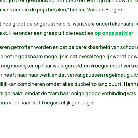
eistijd of er gewoonweg niet geraken. Het zijn opnieuw de re
 vervoer die de prijs betalen,” besluit Vanden Berghe.
ijkt hoe groot de ongerustheid is, want vele ondertekenaars 
akt. Hieronder een greep uit die reacties
op onze petitie
:
inderen getroffen worden en dat de bereikbaarheid van school
oe het in godsnaam mogelijk is dat overal tegelijk wordt gewe
 nog moeilijker op haar werk geraakt en vroeger moet vertrek
r heeft naar haar werk en dat vervangbussen regelmatig uit
lijk kan combineren omdat alles dubbel zo lang duurt.
Hann
ers geraakt, omdat de tram haar enige goede verbinding was.
bus voor haar niet toegankelijk genoeg is.