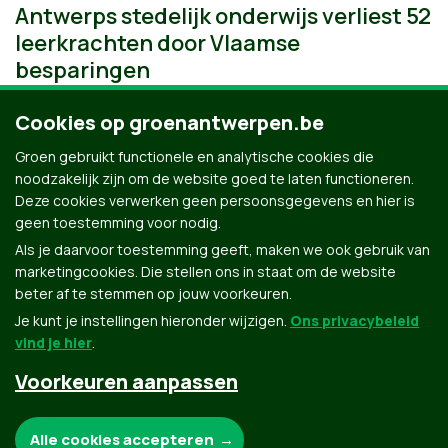
Antwerps stedelijk onderwijs verliest 52
leerkrachten door Vlaamse
besparingen
Cookies op groenantwerpen.be
Groen gebruikt functionele en analytische cookies die
noodzakelijk zijn om de website goed te laten functioneren.
Deze cookies verwerken geen persoonsgegevens en hier is
geen toestemming voor nodig.
Als je daarvoor toestemming geeft, maken we ook gebruik van
marketingcookies. Die stellen ons in staat om de website
beter af te stemmen op jouw voorkeuren.
Je kunt je instellingen hieronder wijzigen.
Ons privacybeleid
vind je hier
.
Voorkeuren aanpassen
Groen.be
Noodzakelijke cookies:
Alle cookies accepteren