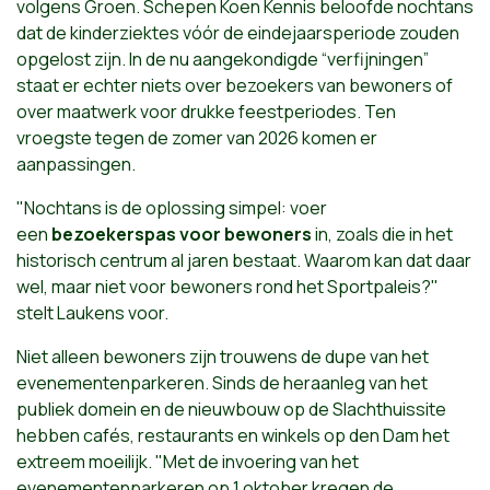
volgens Groen. Schepen Koen Kennis beloofde nochtans
dat de kinderziektes vóór de eindejaarsperiode zouden
opgelost zijn. In de nu aangekondigde “verfijningen”
staat er echter niets over bezoekers van bewoners of
over maatwerk voor drukke feestperiodes. Ten
vroegste tegen de zomer van 2026 komen er
aanpassingen.
"Nochtans is de oplossing simpel: voer
een
bezoekerspas voor bewoners
in, zoals die in het
historisch centrum al jaren bestaat. Waarom kan dat daar
wel, maar niet voor bewoners rond het Sportpaleis?"
stelt Laukens voor.
Niet alleen bewoners zijn trouwens de dupe van het
evenementenparkeren. Sinds de heraanleg van het
publiek domein en de nieuwbouw op de Slachthuissite
hebben cafés, restaurants en winkels op den Dam het
extreem moeilijk. "Met de invoering van het
evenementenparkeren op 1 oktober kregen de