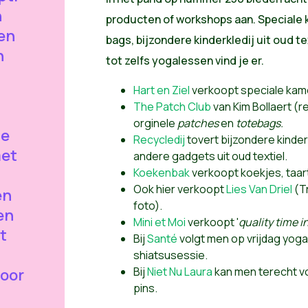
n
producten of workshops aan. Speciale 
en
bags, bijzondere kinderkledij uit oud te
n
tot zelfs yogalessen vind je er.
Hart en Ziel
verkoopt speciale kam
The Patch Club
van Kim Bollaert (r
orginele
patches
en
totebags.
de
Recycledij
tovert bijzondere kinder
met
andere gadgets uit oud textiel.
Koekenbak
verkoopt koekjes, taar
Ook hier verkoopt
Lies Van Driel
(Tr
en
foto).
en
Mini et Moi
verkoopt '
quality time i
t
Bij
Santé
volgt men op vrijdag yoga
shiatsusessie.
Bij
Niet Nu Laura
kan men terecht vo
voor
pins.