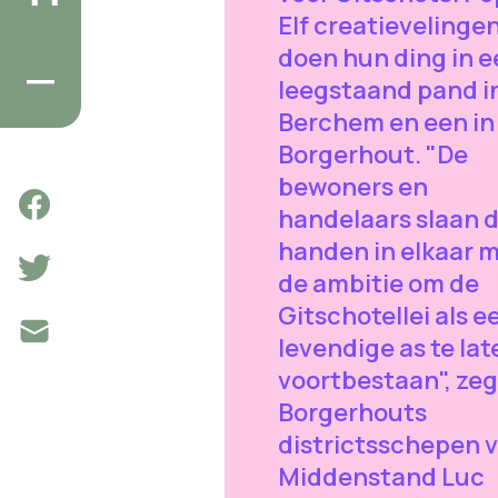
Elf creatievelinge
doen hun ding in e
leegstaand pand i
Berchem en een in
Borgerhout. "De
bewoners en
handelaars slaan 
handen in elkaar 
de ambitie om de
Gitschotellei als e
levendige as te lat
voortbestaan", zeg
Borgerhouts
districtsschepen 
Middenstand Luc