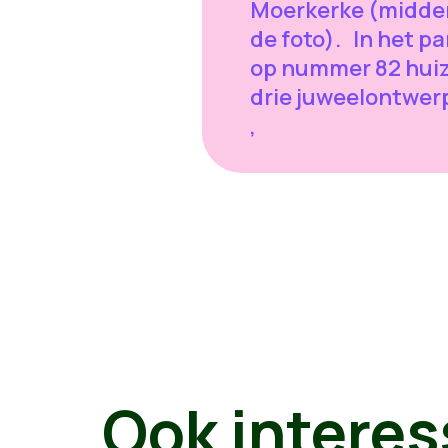
Moerkerke (midde
de foto). In het p
op nummer 82 hui
drie juweelontwer
,
Ook interes