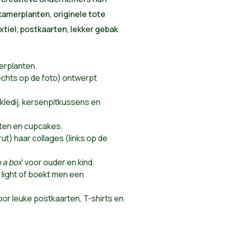
kamerplanten, originele tote
xtiel, postkaarten, lekker gebak
erplanten.
echts op de foto) ontwerpt
kledij, kersenpitkussens en
ten en cupcakes.
ut) haar collages (links op de
n a box
' voor ouder en kind.
 light of boekt men een
or leuke postkaarten, T-shirts en