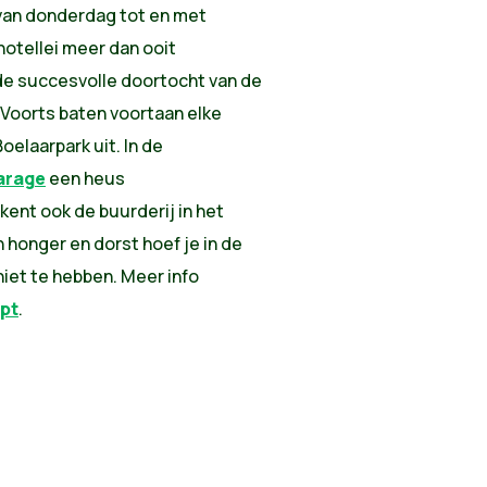
van donderdag tot en met
chotellei meer dan ooit
 de succesvolle doortocht van de
Voorts baten voortaan elke
elaarpark uit. In de
arage
een heus
nt ook de buurderij in het
honger en dorst hoef je in de
iet te hebben. Meer info
pt
.