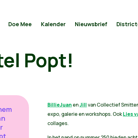
Doe Mee
Kalender
Nieuwsbrief
Distric
el Popt!
Billie
Juan
en
Jill
van Collectief Smitte
chem
expo, galerie en workshops. Ook
Lies v
an
collages.
r
pt.
In het pand op nummer 250 bieden ach