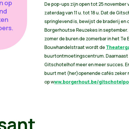
n op
De pop-ups zijn open tot 25 november 
and
zaterdag van 11 u. tot 18 u. Dat de Gits
zen
springlevend is, bewijst de braderij en
pers.
Borgerhoutse Reuzekes in september. 
zomer de buren de zomerbar in het Te Bo
Bouwhandelstraat wordt de
Theaterg
buurtontmoetingscentrum. Daarnaast ke
Gitschotelhof meer en meer succes. En 
buurt met (her)openende cafés zeker n
op w
ww.borgerhout.be/gitschotelpo
sant