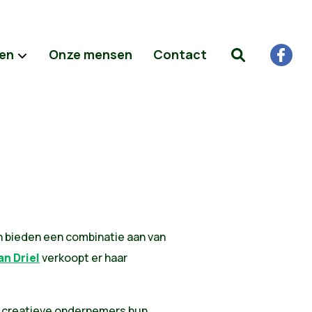
ten
Onze mensen
Contact
n bieden een combinatie aan van
an Driel
verkoopt er haar
t creatieve ondernemers hun