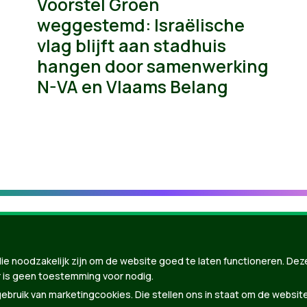
Voorstel Groen
weggestemd: Israëlische
vlag blijft aan stadhuis
hangen door samenwerking
N-VA en Vlaams Belang
ie noodzakelijk zijn om de website goed te laten functioneren. Dez
 is geen toestemming voor nodig.
bruik van marketingcookies. Die stellen ons in staat om de websit