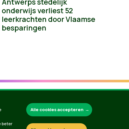
Antwerps stedelijk
onderwijs verliest 52
leerkrachten door Vlaamse
besparingen
Alle cookies accepteren
Groen.be
e
e beter