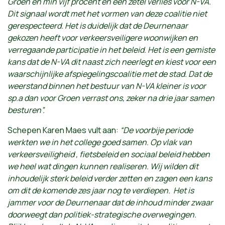
Groen en min vijf procent en één zetel verlies voor N-VA.
Dit signaal wordt met het vormen van deze coalitie niet
gerespecteerd. Het is duidelijk dat de Deurnenaar
gekozen heeft voor verkeersveiligere woonwijken en
verregaande participatie in het beleid. Het is een gemiste
kans dat de N-VA dit naast zich neerlegt en kiest voor een
waarschijnlijke afspiegelingscoalitie met de stad. Dat de
weerstand binnen het bestuur van N-VA kleiner is voor
sp.a dan voor Groen verrast ons, zeker na drie jaar samen
besturen”.
Schepen Karen Maes vult aan:
“De voorbije periode
werkten we in het college goed samen. Op vlak van
verkeersveiligheid , fietsbeleid en sociaal beleid hebben
we heel wat dingen kunnen realiseren. Wij wilden dit
inhoudelijk sterk beleid verder zetten en zagen een kans
om dit de komende zes jaar nog te verdiepen. Het is
jammer voor de Deurnenaar dat de inhoud minder zwaar
doorweegt dan politiek-strategische overwegingen.