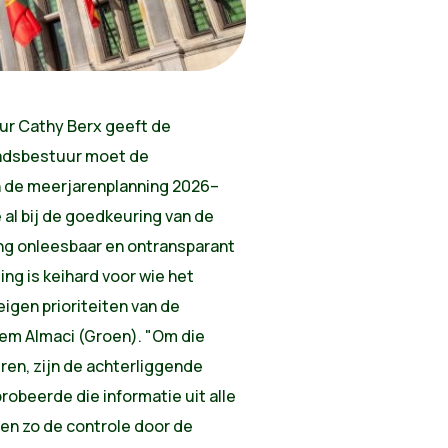
r Cathy Berx geeft de
tadsbestuur moet de
n de meerjarenplanning 2026–
 al bij de goedkeuring van de
ng onleesbaar en ontransparant
ting is keihard voor wie het
eigen prioriteiten van de
em Almaci (Groen). "Om die
ren, zijn de achterliggende
robeerde die informatie uit alle
en zo de controle door de