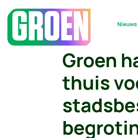
Nieuws
Groen ha
thuis v
stadsbe
begrotin