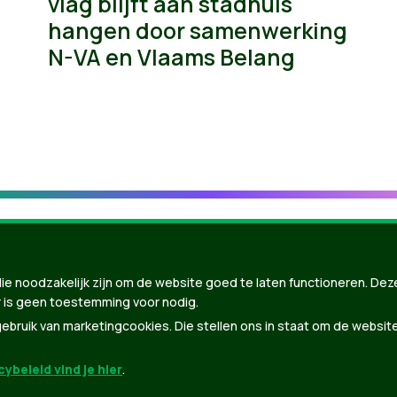
vlag blijft aan stadhuis
hangen door samenwerking
N-VA en Vlaams Belang
ie noodzakelijk zijn om de website goed te laten functioneren. Dez
 is geen toestemming voor nodig.
bruik van marketingcookies. Die stellen ons in staat om de websit
ybeleid vind je hier
.
nBuilder
| Gebouwd door
Tectonica