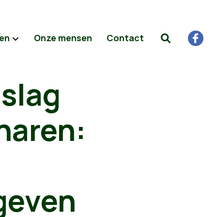
ten
Onze mensen
Contact
 slag
naren:
jgeven