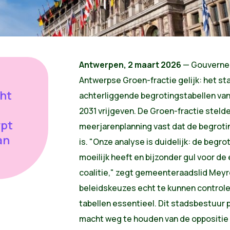
Antwerpen, 2 maart 2026
— Gouverneu
Antwerpse Groen-fractie gelijk: het s
cht
achterliggende begrotingstabellen va
2031 vrijgeven. De Groen-fractie stelde
rpt
meerjarenplanning vast dat de begroti
an
is. "Onze analyse is duidelijk: de begro
moeilijk heeft en bijzonder gul voor de 
coalitie," zegt gemeenteraadslid Meyr
beleidskeuzes echt te kunnen controle
tabellen essentieel. Dit stadsbestuur p
macht weg te houden van de oppositie 