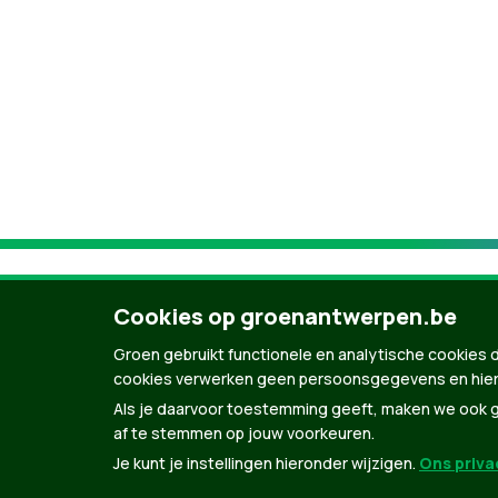
Cookies op groenantwerpen.be
Groen gebruikt functionele en analytische cookies d
cookies verwerken geen persoonsgegevens en hier
Als je daarvoor toestemming geeft, maken we ook ge
af te stemmen op jouw voorkeuren.
Je kunt je instellingen hieronder wijzigen.
Ons privac
© Copyright Groen 2026 | Gemaakt met
Natio