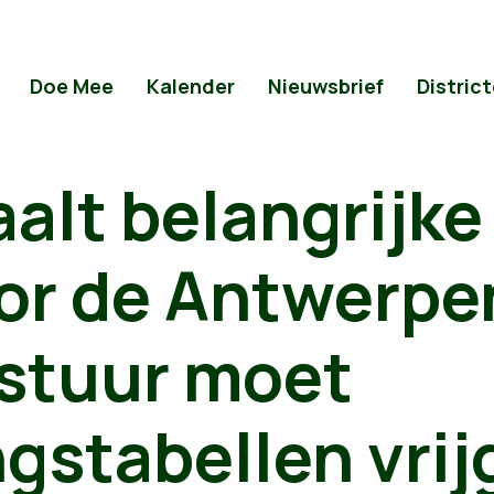
Doe Mee
Kalender
Nieuwsbrief
Distric
alt belangrijke
oor de Antwerpe
stuur moet
gstabellen vri