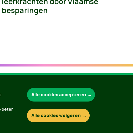
leerkrachten door Vlaamse
besparingen
Alle cookies accepteren
Groen.be
e
e beter
Alle cookies weigeren
Contact
Privacybeleid