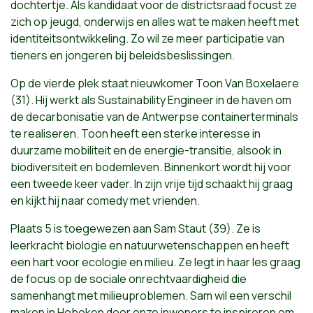
dochtertje. Als kandidaat voor de districtsraad focust ze
zich op jeugd, onderwijs en alles wat te maken heeft met
identiteitsontwikkeling. Zo wil ze meer participatie van
tieners en jongeren bij beleidsbeslissingen.
Op de vierde plek staat nieuwkomer Toon Van Boxelaere
(31). Hij werkt als Sustainability Engineer in de haven om
de decarbonisatie van de Antwerpse containerterminals
te realiseren. Toon heeft een sterke interesse in
duurzame mobiliteit en de energie-transitie, alsook in
biodiversiteit en bodemleven. Binnenkort wordt hij voor
een tweede keer vader. In zijn vrije tijd schaakt hij graag
en kijkt hij naar comedy met vrienden.
Plaats 5 is toegewezen aan Sam Staut (39). Ze is
leerkracht biologie en natuurwetenschappen en heeft
een hart voor ecologie en milieu. Ze legt in haar les graag
de focus op de sociale onrechtvaardigheid die
samenhangt met milieuproblemen. Sam wil een verschil
maken in Hoboken door onze inwoners te inspireren om