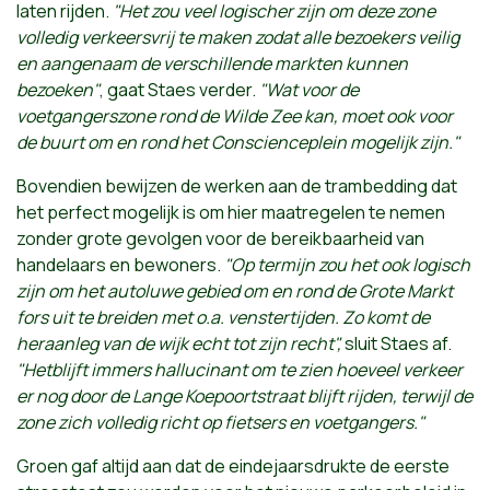
laten rijden.
"Het zou veel logischer zijn om deze zone
volledig verkeersvrij te maken zodat alle bezoekers veilig
en aangenaam de verschillende markten kunnen
bezoeken"
, gaat Staes verder.
"Wat voor de
voetgangerszone rond de Wilde Zee kan, moet ook voor
de buurt om en rond het Conscienceplein mogelijk zijn."
Bovendien bewijzen de werken aan de trambedding dat
het perfect mogelijk is om hier maatregelen te nemen
zonder grote gevolgen voor de bereikbaarheid van
handelaars en bewoners.
"Op termijn zou het ook logisch
zijn om het autoluwe gebied om en rond de Grote Markt
fors uit te breiden met o.a. venstertijden. Zo komt de
heraanleg van de wijk echt tot zijn recht",
sluit Staes af.
"Het
blijft immers hallucinant om te zien hoeveel verkeer
er nog door de Lange Koepoortstraat blijft rijden, terwijl de
zone zich volledig richt op fietsers en voetgangers."
Groen gaf altijd aan dat de eindejaarsdrukte de eerste