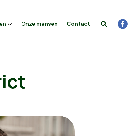
ten
Onze mensen
Contact
rict