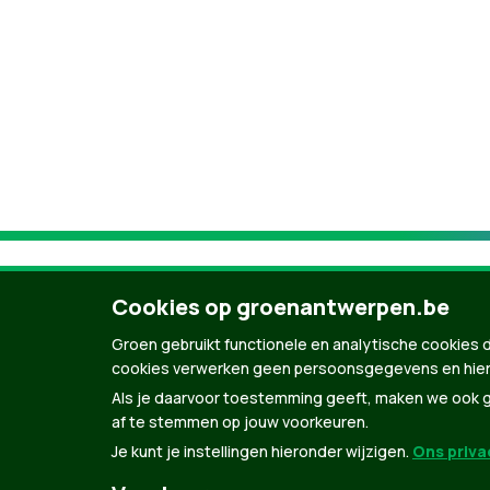
Cookies op groenantwerpen.be
Groen gebruikt functionele en analytische cookies d
cookies verwerken geen persoonsgegevens en hier
Als je daarvoor toestemming geeft, maken we ook ge
af te stemmen op jouw voorkeuren.
Je kunt je instellingen hieronder wijzigen.
Ons privac
© Copyright Groen 2026 | Gemaakt met
Natio