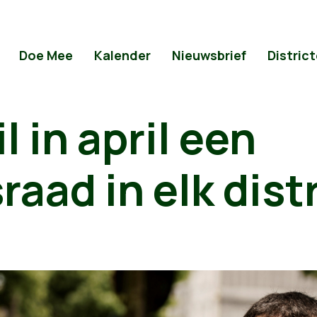
Doe Mee
Kalender
Nieuwsbrief
Distric
l in april een
raad in elk dist