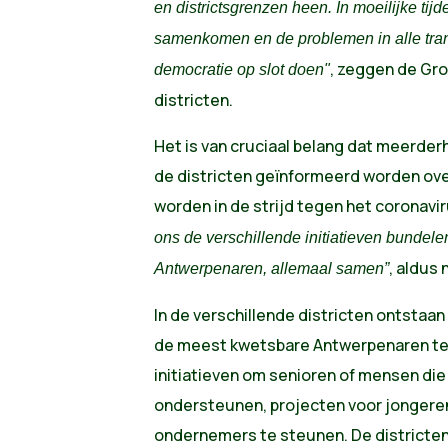
en districtsgrenzen heen. In moeilijke ti
samenkomen en de problemen in alle tran
, zeggen de Gro
democratie op slot doen"
districten.
Het is van cruciaal belang dat meerderh
de districten geïnformeerd worden ov
worden in de strijd tegen het coronavi
ons de verschillende initiatieven bundelen
, aldus
Antwerpenaren, allemaal samen”
In de verschillende districten ontsta
de meest kwetsbare Antwerpenaren te
initiatieven om senioren of mensen die
ondersteunen, projecten voor jongere
ondernemers te steunen. De districten