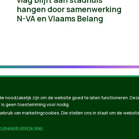
hangen door samenwerking
N-VA en Vlaams Belang
ie noodzakelijk zijn om de website goed te laten functioneren. Dez
 is geen toestemming voor nodig.
bruik van marketingcookies. Die stellen ons in staat om de websit
ybeleid vind je hier
.
nBuilder
| Gebouwd door
Tectonica