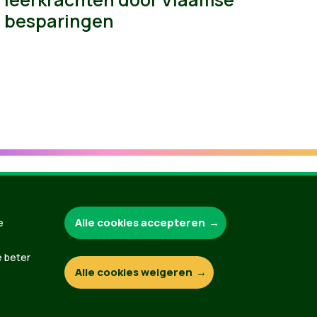
besparingen
Groen.be
Alle cookies accepteren
e
e beter
Alle cookies weigeren
Contact
Privacybeleid