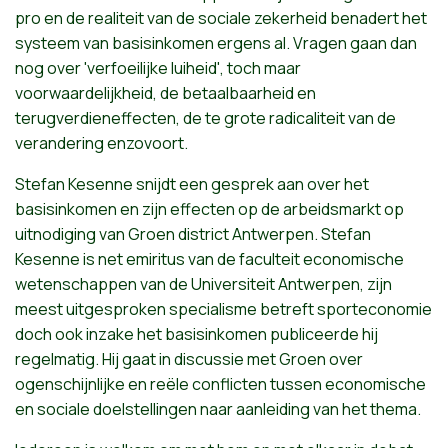
pro en de
realiteit
van de
sociale
zekerheid
benadert
het
systeem
van
basisinkomen
ergens
al.
Vragen
gaan
dan
nog
over '
verfoeilijke
luiheid
',
toch
maar
voorwaardelijkheid
, de
betaalbaarheid
en
terugverdieneffecten
, de
te
grote
radicaliteit
van de
verandering
enzovoort
.
Stefan
Kesenne
snijdt
een
gesprek
aan
over
het
basisinkomen
en
zijn
effecten
op de
arbeidsmarkt
op
uitnodiging
van
Groen
district
Antwerpen
. Stefan
Kesenne
is net
emiritus
van de
faculteit
economische
wetenschappen
van de
Universiteit
Antwerpen
,
zijn
meest
uitgesproken
specialisme
betreft
sporteconomie
doch
ook
inzake
het
basisinkomen
publiceerde
hij
regelmatig
.
Hij
gaat
in
discussie
met
Groen
over
ogenschijnlijke
en
reële
conflicten
tussen
economische
en
sociale
doelstellingen
naar
aanleiding
van
het
thema
.