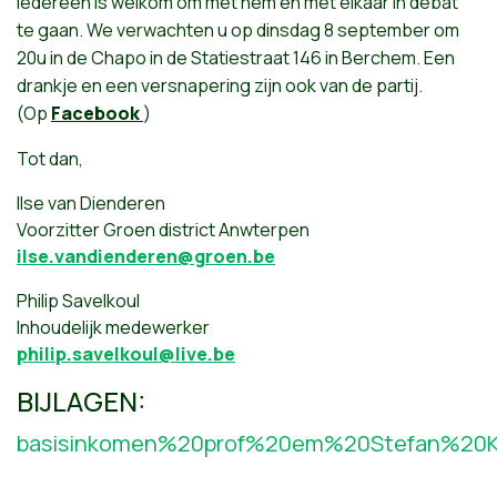
Iedereen
is
welkom
om
met hem en met
elkaar
in
debat
te
gaan
. We
verwachten
u op
dinsdag
8
september
om
20u
in de
Chapo
in de
Statiestraat
146 in
Berchem
.
Een
drankje
en
een
versnapering
zijn
ook
van de
partij
.
(Op
Facebook
)
Tot dan,
Ilse van Dienderen
Voorzitter Groen district Anwterpen
ilse.vandienderen@groen.be
Philip Savelkoul
Inhoudelijk medewerker
philip.savelkoul@live.be
BIJLAGEN:
basisinkomen%20prof%20em%20Stefan%20K