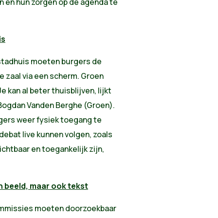
n en hun zorgen op de agenda te
is
 stadhuis moeten burgers de
 zaal via een scherm. Groen
kan al beter thuisblijven, lijkt
r Bogdan Vanden Berghe (Groen).
rgers weer fysiek toegang te
debat live kunnen volgen, zoals
ichtbaar en toegankelijk zijn,
en beeld, maar ook tekst
ommissies moeten doorzoekbaar