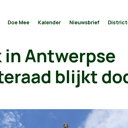
Doe Mee
Kalender
Nieuwsbrief
Distric
k in Antwerpse
raad blijkt dod