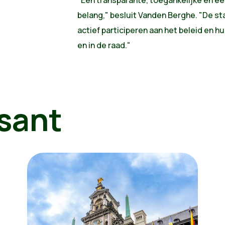
belang," besluit Vanden Berghe. "De stad
actief participeren aan het beleid en h
en in de raad."
sant