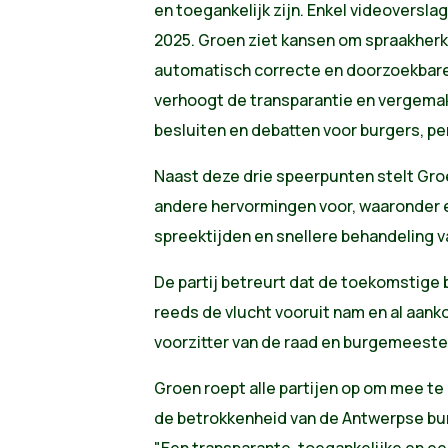
en toegankelijk zijn. Enkel videoversla
2025. Groen ziet kansen om spraakher
automatisch correcte en doorzoekbare 
verhoogt de transparantie en vergemak
besluiten en debatten voor burgers, pe
Naast deze drie speerpunten stelt Gr
andere hervormingen voor, waaronder e
spreektijden en snellere behandeling v
De partij betreurt dat de toekomstig
reeds de vlucht vooruit nam en al aank
voorzitter van de raad en burgemeeste
Groen roept alle partijen op om mee te
de betrokkenheid van de Antwerpse burg
"Een transparante, toegankelijke en ee