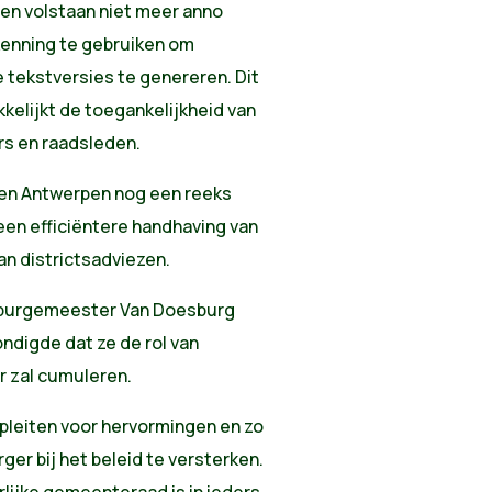
gen volstaan niet meer anno
kenning te gebruiken om
tekstversies te genereren. Dit
kelijkt de toegankelijkheid van
rs en raadsleden.
oen Antwerpen nog een reeks
en efficiëntere handhaving van
an districtsadviezen.
e burgemeester Van Doesburg
ondigde dat ze de rol van
r zal cumuleren.
 pleiten voor hervormingen en zo
er bij het beleid te versterken.
rlijke gemeenteraad is in ieders