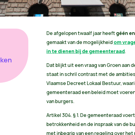
De afgelopen twaalf jaar heeft
géén en
gemaakt van de mogelijkheid
om vrage
in te dienen bij de gemeenteraad
.
aken
Dat blijkt uit een vraag van Groen aan d
staat in schril contrast met de ambitie
Vlaamse Decreet Lokaal Bestuur, waari
gemeenteraad een beleid moet voeren 
van burgers.
Artikel 304.
§ 1. De gemeenteraad voert 
betrokkenheid en de inspraak van de b
met inbegrip van een regeling over het