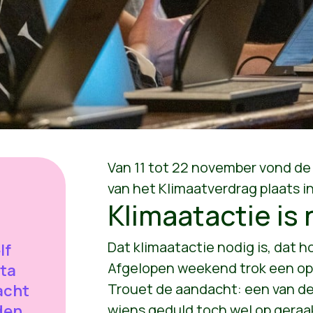
Van 11 tot 22 november vond de
,
van het Klimaatverdrag plaats i
Klimaatactie is 
Dat klimaatactie nodig is, dat h
lf
Afgelopen weekend trok een opi
ta
Trouet de aandacht: een van 
acht
wiens geduld toch wel op geraak
eden