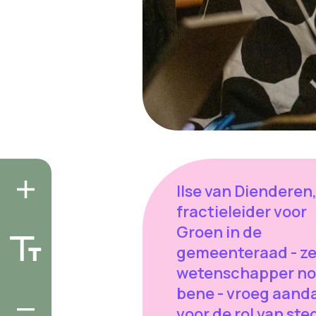
Ilse van Dienderen
fractieleider voor
Groen in de
gemeenteraad - ze
wetenschapper no
bene - vroeg aand
voor de rol van st