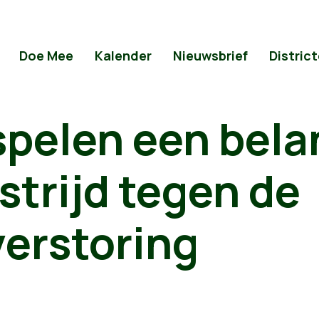
Doe Mee
Kalender
Nieuwsbrief
Distric
pelen een bela
 strijd tegen de
verstoring