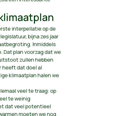
klimaatplan
rste interpellatie op de
gislatuur, bijna zes jaar
aatbegroting. Inmiddels
. Dat plan voorzag dat we
uitstoot zullen hebben
 heeft dat doel al
dige klimaatplan halen we
llemaal veel te traag: op
eel te weinig
t dat veel potentieel
rwarmen moeten we nog