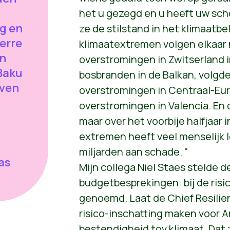
het u gezegd en u heeft uw sch
g en
ze de stilstand in het klimaatbel
erre
klimaatextremen volgen elkaar 
jn
overstromingen in Zwitserland in
Baku
bosbranden in de Balkan, volgd
even
overstromingen in Centraal-Eur
overstromingen in Valencia. En 
maar over het voorbije halfjaar i
extremen heeft veel menselijk 
miljarden aan schade. "
as
Mijn collega
Niel Staes
stelde de
budgetbesprekingen: bij de risic
genoemd. Laat de Chief Resilie
risico-inschatting maken voor 
bestendigheid tov klimaat. Dat