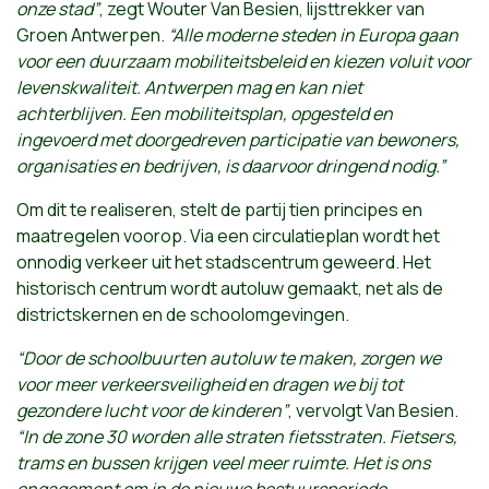
onze stad”
, zegt Wouter Van Besien, lijsttrekker van
Groen Antwerpen.
“Alle moderne steden in Europa gaan
voor een duurzaam mobiliteitsbeleid en kiezen voluit voor
levenskwaliteit. Antwerpen mag en kan niet
achterblijven. Een mobiliteitsplan, opgesteld en
ingevoerd met doorgedreven participatie van bewoners,
organisaties en bedrijven, is daarvoor dringend nodig.”
Om dit te realiseren, stelt de partij tien principes en
maatregelen voorop. Via een circulatieplan wordt het
onnodig verkeer uit het stadscentrum geweerd. Het
historisch centrum wordt autoluw gemaakt, net als de
districtskernen en de schoolomgevingen.
“Door de schoolbuurten autoluw te maken, zorgen we
voor meer verkeersveiligheid en dragen we bij tot
gezondere lucht voor de kinderen”
, vervolgt Van Besien.
“In de zone 30 worden alle straten fietsstraten. Fietsers,
trams en bussen krijgen veel meer ruimte. Het is ons
engagement om in de nieuwe bestuursperiode