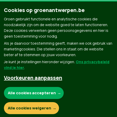
Cookies op groenantwerpen.be
Groen gebruikt functionele en analytische cookies die
noodzakelijk zijn om de website goed te laten functioneren.
Deze cookies verwerken geen persoonsgegevens en hier is
geen toestemming voor nodig.
Als je daarvoor toestemming geeft, maken we ook gebruik van
marketingcookies. Die stellen ons in staat om de website
beter af te stemmen op jouw voorkeuren.
Je kunt je instellingen hieronder wijzigen.
Ons privacybeleid
vind je hier
.
Voorkeuren aanpassen
Groen.be
Noodzakelijke cookies:
Alle cookies accepteren
Contact
Privacybeleid
Functionele en analytische cookies:
Alle cookies weigeren
© Copyright Groen 2026 | Gemaakt met
NationBuilder
| Gebouwd door
Tectonica