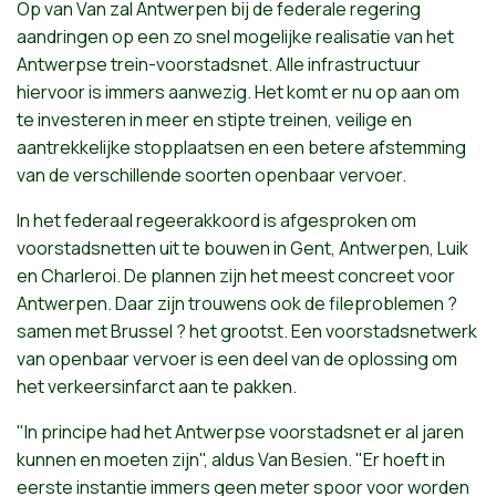
Op
van
Van
zal
Antwerpen
bij
de
federale
regering
aandringen
op
een
zo
snel
mogelijke
realisatie
van
het
Antwerpse
trein-voorstadsnet
.
Alle
infrastructuur
hiervoor
is
immers
aanwezig
.
Het
komt
er
nu op
aan
om
te
investeren
in
meer
en
stipte
treinen
,
veilige
en
aantrekkelijke
stopplaatsen
en
een
betere
afstemming
van de
verschillende
soorten
openbaar
vervoer
.
In
het
federaal
regeerakkoord
is
afgesproken
om
voorstadsnetten
uit
te
bouwen
in Gent,
Antwerpen
,
Luik
en
Charleroi
. De
plannen
zijn
het
meest
concreet
voor
Antwerpen
.
Daar
zijn
trouwens
ook
de
fileproblemen
?
samen
met
Brussel
?
het
grootst
.
Een
voorstadsnetwerk
van
openbaar
vervoer
is
een
deel
van de
oplossing
om
het
verkeersinfarct
aan
te
pakken
.
"In
principe
had
het
Antwerpse
voorstadsnet
er
al
jaren
kunnen
en
moeten
zijn"
,
aldus
Van
Besien
.
"Er
hoeft
in
eerste
instantie
immers
geen
meter spoor
voor
worden