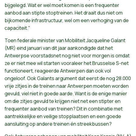
bijgelegd
.
Wat
er
wel
moet
komen
is
een
frequenter
aanbod
aan
stipte
stoptreinen
.
Het
draait
dus
niet
om
bijkomende
infrastructuur
,
wel
om
een
verhoging
van de
capaciteit."
Toen federale minister van Mobiliteit Jacqueline Galant
(MR) eind januari van dit jaar aankondigde dat het
Antwerpse voorstadsnet nog niet voor morgen is omdat
ze er niet mee wil starten vooraleer het Brusselse S-net
functioneert, reageerde Antwerpen dan ook vol
ongeloof. Ook Galants argument dat eerst de nog 28.000
vrije zitjes in de treinen naar Antwerpen moeten worden
gevuld, viel niet in goede aarde. Want is de enige manier
om die zitjes gevuld te krijgen niet net een stipter en
frequenter aanbod van treinen? Dit in combinatie met
aantrekkelijke en veilige stopplaatsen en een goede
aansluiting op andere treinen én streekbussen?