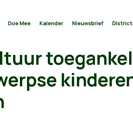
Doe Mee
Kalender
Nieuwsbrief
Distric
tuur toegankel
werpse kindere
n