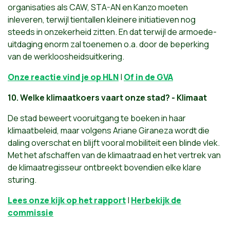
organisaties als CAW, STA-AN en Kanzo moeten
inleveren, terwijl tientallen kleinere initiatieven nog
steeds in onzekerheid zitten. En dat terwijl de armoede-
uitdaging enorm zal toenemen o.a. door de beperking
van de werkloosheidsuitkering.
Onze reactie vind je op HLN
|
Of in de GVA
10. Welke klimaatkoers vaart onze stad? - Klimaat
De stad beweert vooruitgang te boeken in haar
klimaatbeleid, maar volgens Ariane Giraneza wordt die
daling overschat en blijft vooral mobiliteit een blinde vlek.
Met het afschaffen van de klimaatraad en het vertrek van
de klimaatregisseur ontbreekt bovendien elke klare
sturing.
Lees onze kijk op het rapport
|
Herbekijk de
commissie