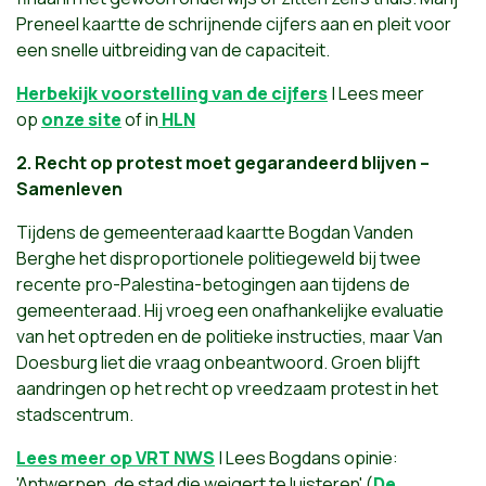
Preneel kaartte de schrijnende cijfers aan en pleit voor
een snelle uitbreiding van de capaciteit.
Herbekijk voorstelling van de cijfers
| Lees meer
op
onze site
of in
HLN
2. Recht op protest moet gegarandeerd blijven –
Samenleven
Tijdens de gemeenteraad kaartte Bogdan Vanden
Berghe het disproportionele politiegeweld bij twee
recente pro-Palestina-betogingen aan tijdens de
gemeenteraad. Hij vroeg een onafhankelijke evaluatie
van het optreden en de politieke instructies, maar Van
Doesburg liet die vraag onbeantwoord. Groen blijft
aandringen op het recht op vreedzaam protest in het
stadscentrum.
Lees meer op VRT NWS
| Lees Bogdans opinie:
'Antwerpen, de stad die weigert te luisteren' (
De