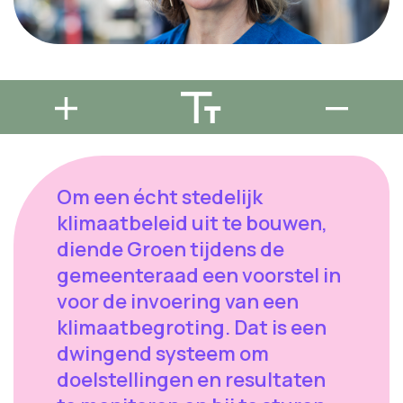
Om een écht stedelijk
klimaatbeleid uit te bouwen,
diende Groen tijdens de
gemeenteraad een voorstel in
voor de invoering van een
klimaatbegroting. Dat is een
dwingend systeem om
doelstellingen en resultaten