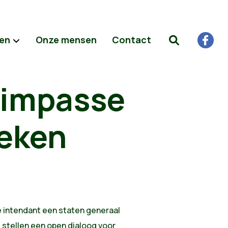
ten
Onze mensen
Contact
 impasse
reken
ke intendant een staten generaal
j stellen een open dialoog voor