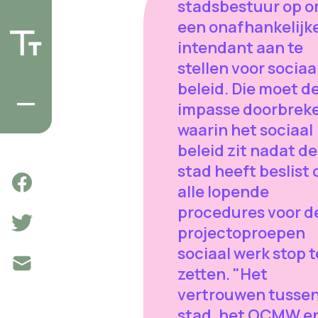
stadsbestuur op 
een onafhankelijk
intendant aan te
stellen voor sociaa
beleid. Die moet d
impasse doorbrek
waarin het sociaal
beleid zit nadat de
stad heeft beslist
alle lopende
procedures voor d
projectoproepen
sociaal werk stop t
zetten. "Het
vertrouwen tussen
stad, het OCMW e