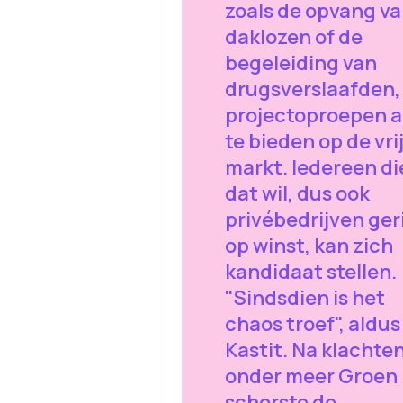
zoals de opvang v
daklozen of de
begeleiding van
drugsverslaafden, 
projectoproepen 
te bieden op de vri
markt. Iedereen di
dat wil, dus ook
privébedrijven ger
op winst, kan zich
kandidaat stellen.
"Sindsdien is het
chaos troef", aldus
Kastit. Na klachte
onder meer Groen
schorste de