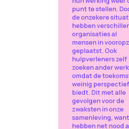
hun werking weer 
punt te stellen. Do
de onzekere situat
hebben verschille
organisaties al
mensen in voorop
geplaatst. Ook
hulpverleners zelf
zoeken ander werk
omdat de toekoms
weinig perspectie
biedt. Dit met alle
gevolgen voor de
zwaksten in onze
samenleving, want 
hebben net nood 