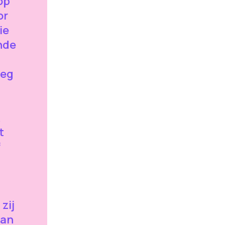
op
or
ie
nde
zeg
t
f
zij
aan