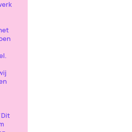
werk
het
roen
el.
wij
en
"Dit
om