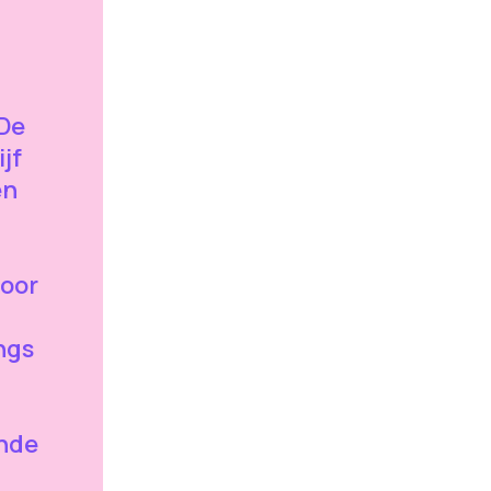
De
jf
en
door
ngs
ende