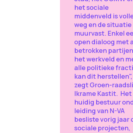
het sociale
middenveld is voll
weg en de situatie 
muurvast. Enkel e
open dialoog met a
betrokken partijen
het werkveld en m
alle politieke fract
kan dit herstellen",
zegt Groen-raadsl
Ikrame Kastit. Het
huidig bestuur on
leiding van N-VA
besliste vorig jaar
sociale projecten,