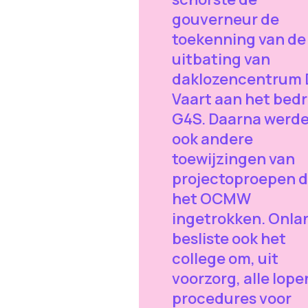
gouverneur de
toekenning van de
uitbating van
daklozencentrum 
Vaart aan het bedri
G4S. Daarna werd
ook andere
toewijzingen van
projectoproepen 
het OCMW
ingetrokken. Onla
besliste ook het
college om, uit
voorzorg, alle lop
procedures voor