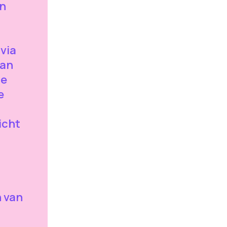
an
via
aan
je
e
icht
n van