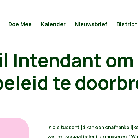
Doe Mee
Kalender
Nieuwsbrief
Distric
il Intendant om
beleid te doorb
In die tussentijd kan een onafhankelij
van het sociaal beleid organiseren. "Wi