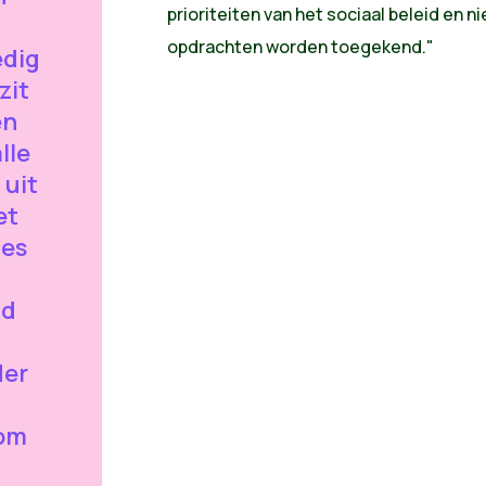
prioriteiten van het sociaal beleid en 
opdrachten worden toegekend."
edig
zit
en
lle
 uit
et
ies
id
der
 om