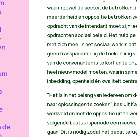
om
waarin zowel de sector, de betrokken 
e
meerderheid én oppositie betrokken wor
opdracht van de intendant moet zijn: e
l
opdrachten sociaal beleid. Het huidig
e
met zich mee. In het sociaal werk is dat
en
geen transparantie bij de toekenning v
van de convenanten is te kort en te on
heel nieuw model moeten, waarin samen
 om
inbedding, openheid én kwaliteit centra
e
"Het is in het belang van iedereen om d
naar oplossingen te zoeken", besluit Ka
e
werkveld en met de oppositie uit te we
volgende bestuursperiode een nieuwe b
 de
gaan. Dit is nodig zodat het debat teru
n