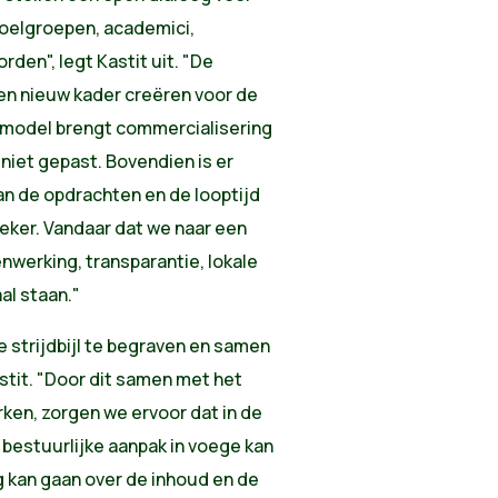
doelgroepen, academici,
den", legt Kastit uit. "De
en nieuw kader creëren voor de
e model brengt commercialisering
 niet gepast. Bovendien is er
an de opdrachten en de looptijd
zeker. Vandaar dat we naar een
werking, transparantie, lokale
al staan."
e strijdbijl te begraven en samen
stit. "Door dit samen met het
rken, zorgen we ervoor dat in de
estuurlijke aanpak in voege kan
g kan gaan over de inhoud en de